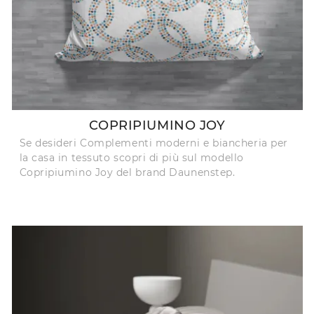
COPRIPIUMINO JOY
Se desideri Complementi moderni e biancheria per
la casa in tessuto scopri di più sul modello
Copripiumino Joy del brand Daunenstep.