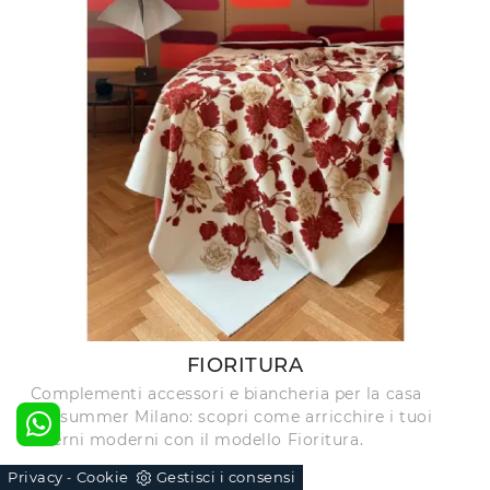
FIORITURA
Complementi accessori e biancheria per la casa
Midsummer Milano: scopri come arricchire i tuoi
interni moderni con il modello Fioritura.
Privacy
Cookie
Gestisci i consensi
-