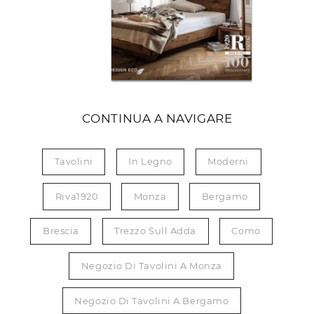
CONTINUA A NAVIGARE
Tavolini
In Legno
Moderni
Riva1920
Monza
Bergamo
Brescia
Trezzo Sull Adda
Como
Negozio Di Tavolini A Monza
Negozio Di Tavolini A Bergamo