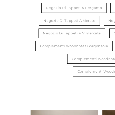
Negozio Di Tappeti A Bergamo
Negozio Di Tappeti A Merate
Neg
Negozio Di Tappeti A Vimercate
Complementi Woodnotes Gorgonzola
Complementi Woodnotes
Complementi Woodn