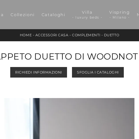
Villa
Vispring
da
Collezioni
Cataloghi
- luxury beds -
- Milano -
HOME
-
ACCESSORI CASA
-
COMPLEMENTI
-
DUETTO
APPETO DUETTO DI WOODNOT
RICHIEDI INFORMAZIONI
SFOGLIA I CATALOGHI