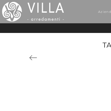
Azien
T