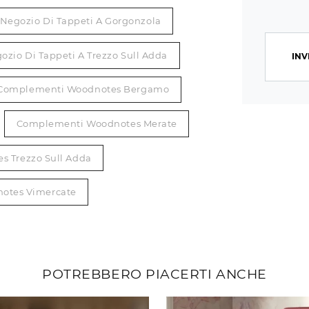
Negozio Di Tappeti A Gorgonzola
ozio Di Tappeti A Trezzo Sull Adda
INV
Complementi Woodnotes Bergamo
Complementi Woodnotes Merate
 Trezzo Sull Adda
otes Vimercate
POTREBBERO PIACERTI ANCHE