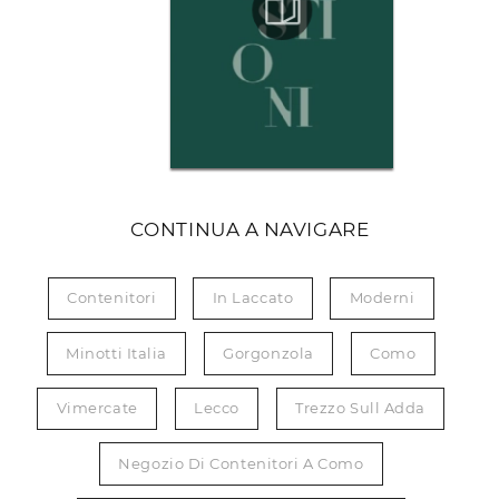
CONTINUA A NAVIGARE
Contenitori
In Laccato
Moderni
Minotti Italia
Gorgonzola
Como
Vimercate
Lecco
Trezzo Sull Adda
Negozio Di Contenitori A Como