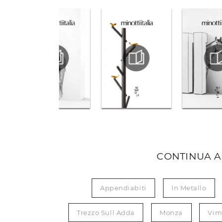
CONTINUA A
Appendiabiti
In Metallo
Trezzo Sull Adda
Monza
Vim