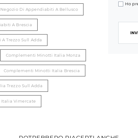
Ho pr
Negozio Di Appendiabiti A Bellusco
abiti A Brescia
INV
 A Trezzo Sull Adda
Complementi Minotti Italia Monza
Complementi Minotti Italia Brescia
lia Trezzo Sull Adda
Italia Vimercate
POTREBBERO PIACERTI ANCHE