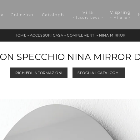
Villa
Vispring
da
Collezioni
Cataloghi
- luxury beds -
- Milano -
HOME
-
ACCESSORI CASA
-
COMPLEMENTI
-
NINA MIRROR
ON SPECCHIO NINA MIRROR DI
RICHIEDI INFORMAZIONI
SFOGLIA I CATALOGHI