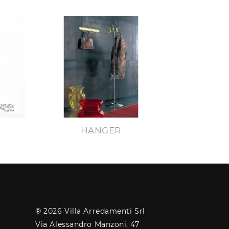
HANGER
® 2026 Villa Arredamenti Srl
Via Alessandro Manzoni, 47