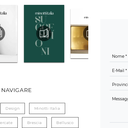
 NAVIGARE
Design
Minotti Italia
ercate
Brescia
Bellusco