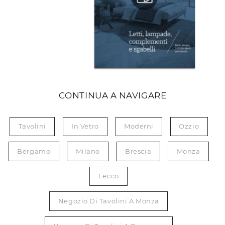
CONTINUA A NAVIGARE
Tavolini
In Vetro
Moderni
Ozzio
Bergamo
Milano
Brescia
Monza
Lecco
Negozio Di Tavolini A Monza