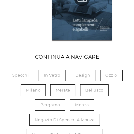
CONTINUA A NAVIGARE
Specchi
In Vetro
Design
Ozzio
Milano
Merate
Bellusco
Bergamo
Monza
Negozio Di Specchi A Monza