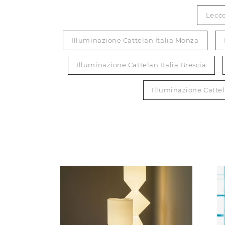
Lecc
Illuminazione Cattelan Italia Monza
Illuminazione Cattelan Italia Brescia
Illuminazione Cattel