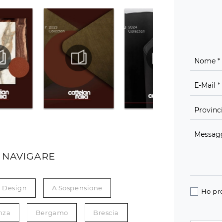
 NAVIGARE
Design
A Sospensione
Ho pr
nza
Bergamo
Brescia