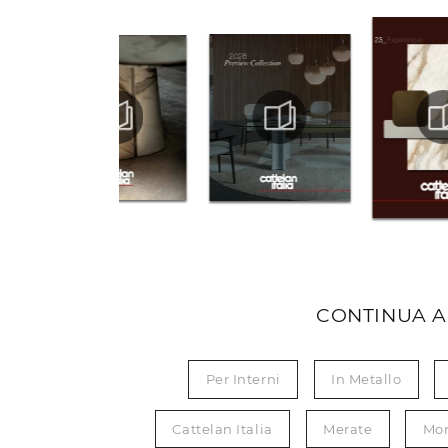
CONTINUA A
Per Interni
In Metallo
Cattelan Italia
Merate
Mo