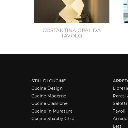
COSTANTINA OPAL DA
TAVOLO
STILI DI CUCINE
ARRED
Cucine Design
Libreri
Cucine Moderne
Pareti 
Cucine Classiche
Salotti
Cucine in Muratura
Tavoli
Cucine Shabby Chic
Arred
Letti