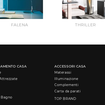
FALENA
THRILLER
AMENTO CASA
ACCESSORI CASA
e
Materassi
Attrezzate
Illuminazione
Complementi
Carta da parati
o Bagno
TOP BRAND