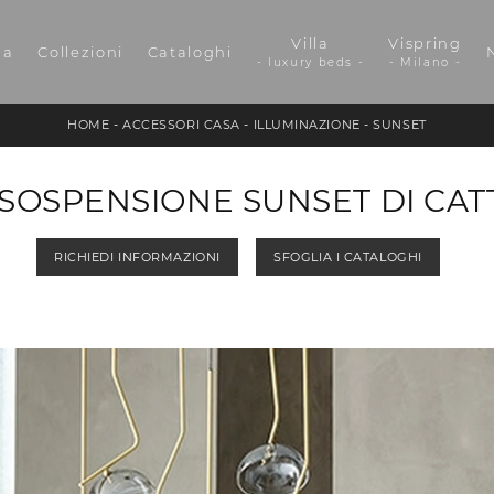
Villa
Vispring
da
Collezioni
Cataloghi
- luxury beds -
- Milano -
HOME
-
ACCESSORI CASA
-
ILLUMINAZIONE
-
SUNSET
SOSPENSIONE SUNSET DI CATT
RICHIEDI INFORMAZIONI
SFOGLIA I CATALOGHI