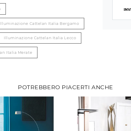
o
INV
Illuminazione Cattelan Italia Bergamo
Illuminazione Cattelan Italia Lecco
an Italia Merate
POTREBBERO PIACERTI ANCHE