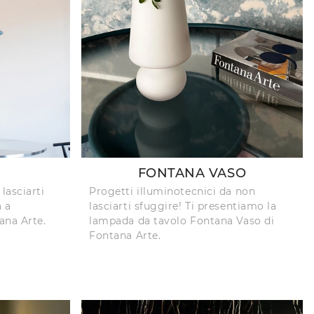
FONTANA VASO
lasciarti
Progetti illuminotecnici da non
a a
lasciarti sfuggire! Ti presentiamo la
ana Arte.
lampada da tavolo Fontana Vaso di
Fontana Arte.