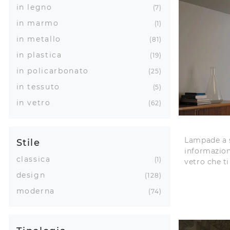
in legno
7
in marmo
1
in metallo
81
in plastica
19
in policarbonato
25
in tessuto
5
in vetro
62
Lampade a s
Stile
informazion
classica
1
vetro che t
design
128
moderna
74