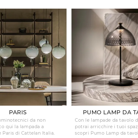
PARIS
PUMO LAMP DA T
luminotecnici da non
Con le lampade da tavolo di
co qui la lampada a
potrai arricchire i tuoi spaz
Paris di Cattelan Italia.
scopri Pumo Lamp da tavo