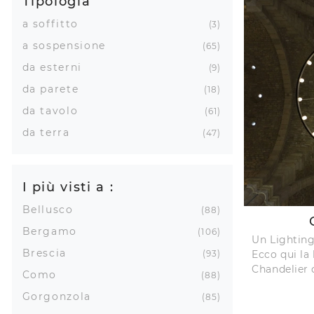
Tipologia
a soffitto
3
a sospensione
65
da esterni
9
da parete
18
da tavolo
61
da terra
47
I più visti a :
Bellusco
88
Bergamo
106
Un Lighting
Brescia
Ecco qui la
93
Chandelier 
Como
88
Gorgonzola
85