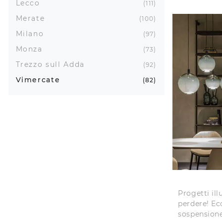
Lecco
111
Merate
100
Milano
97
Monza
73
Trezzo sull Adda
92
Vimercate
82
Progetti il
perdere! Ec
sospensione 