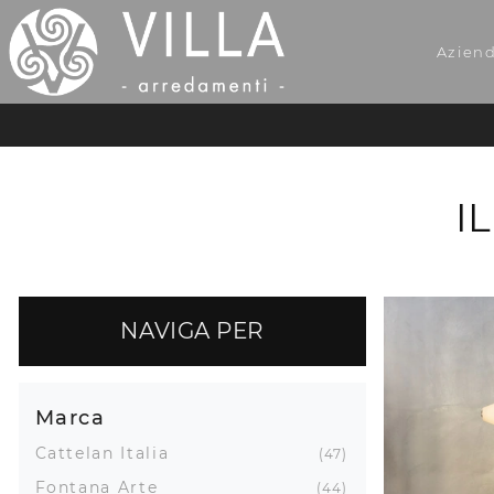
Azien
I
NAVIGA PER
Marca
Cattelan Italia
47
Fontana Arte
44