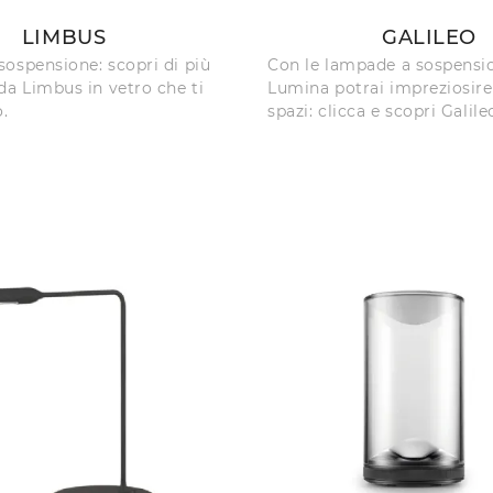
LIMBUS
GALILEO
ospensione: scopri di più
Con le lampade a sospensi
da Limbus in vetro che ti
Lumina potrai impreziosire 
.
spazi: clicca e scopri Galile