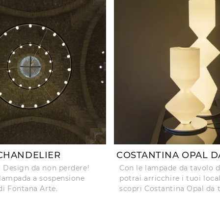
CHANDELIER
COSTANTINA OPAL D
 Design da non perdere!
Con le lampade da tavolo 
 lampada a sospensione
potrai arricchire i tuoi local
di Fontana Arte.
scopri Costantina Opal da 