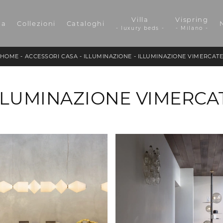
Villa
Vispring
da
Collezioni
Cataloghi
- luxury beds -
- Milano -
HOME
-
ACCESSORI CASA
-
ILLUMINAZIONE
-
ILLUMINAZIONE VIMERCAT
LLUMINAZIONE VIMERCA