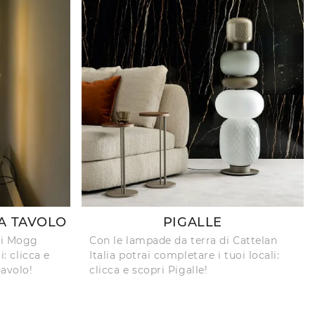
A TAVOLO
PIGALLE
di Mogg
Con le lampade da terra di Cattelan
i: clicca e
Italia potrai completare i tuoi locali:
tavolo!
clicca e scopri Pigalle!