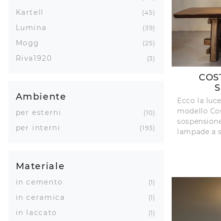
Kartell
45
Lumina
39
Mogg
25
Riva1920
3
COS
S
Ambiente
Ecco la luce
modello Cos
per esterni
10
sospensione
per interni
193
lampade a 
Materiale
in cemento
1
in ceramica
1
in laccato
1