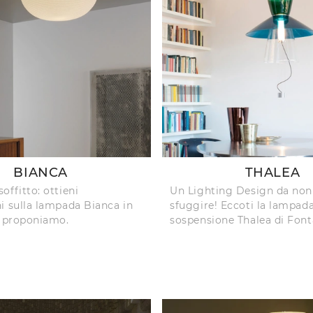
BIANCA
THALEA
offitto: ottieni
Un Lighting Design da non 
i sulla lampada Bianca in
sfuggire! Eccoti la lampad
i proponiamo.
sospensione Thalea di Font