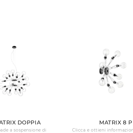
ATRIX DOPPIA
MATRIX 8 P
ade a sospensione di
Clicca e ottieni informazion