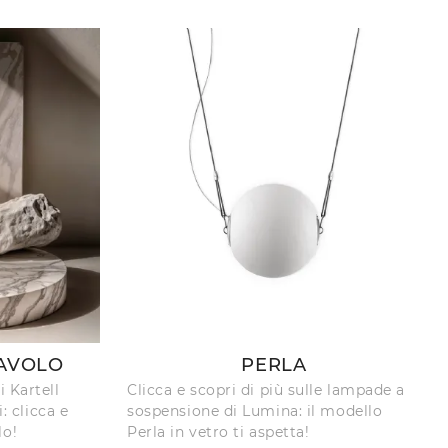
AVOLO
PERLA
 Kartell
Clicca e scopri di più sulle lampade a
i: clicca e
sospensione di Lumina: il modello
lo!
Perla in vetro ti aspetta!