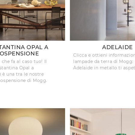
TANTINA OPAL A
ADELAIDE
OSPENSIONE
Clicca e ottieni informazion
 che fa al caso tuo! Il
lampade da terra di Mogg: 
tantina Opal a
Adelaide in metallo ti aspet
 è una tra le nostre
sospensione di Mogg.