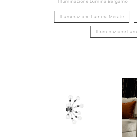
Illuminazione Lumina Bergamo
Illuminazione Lumina Merate
Illuminazione Lum