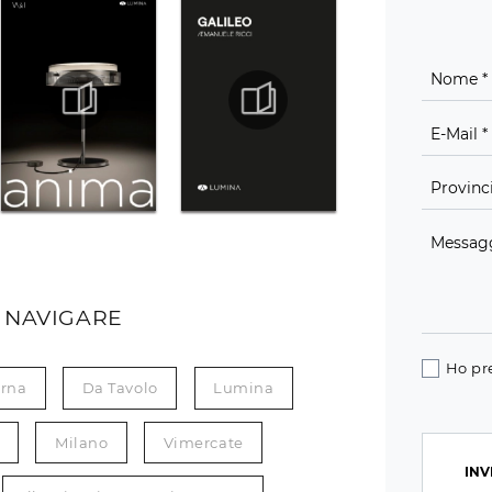
 NAVIGARE
Ho pr
rna
Da Tavolo
Lumina
Milano
Vimercate
INV