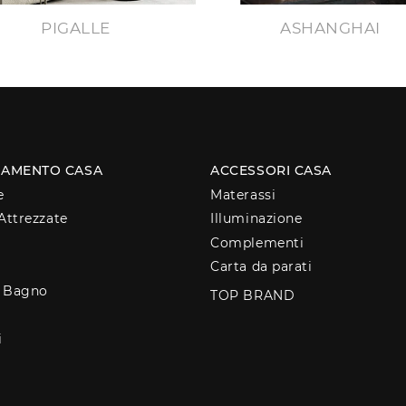
PIGALLE
ASHANGHAI
AMENTO CASA
ACCESSORI CASA
e
Materassi
Attrezzate
Illuminazione
Complementi
Carta da parati
o Bagno
TOP BRAND
i