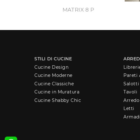
MATRIX 8 P
STILI DI CUCINE
ARRED
Cucine Design
Libreri
Cucine Moderne
Pareti 
Cucine Classiche
Salotti
Cucine in Muratura
Tavoli
Cucine Shabby Chic
Arred
Letti
Armad