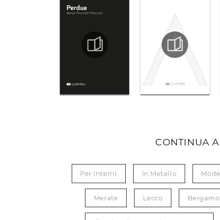
CONTINUA A
Per Interni
In Metallo
Mode
Merate
Lecco
Bergamo