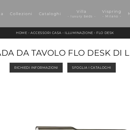
Villa
Vispring
da
Collezioni
Cataloghi
- luxury beds -
- Milano -
HOME
-
ACCESSORI CASA
-
ILLUMINAZIONE
-
FLO DESK
DA DA TAVOLO FLO DESK DI 
RICHIEDI INFORMAZIONI
SFOGLIA I CATALOGHI