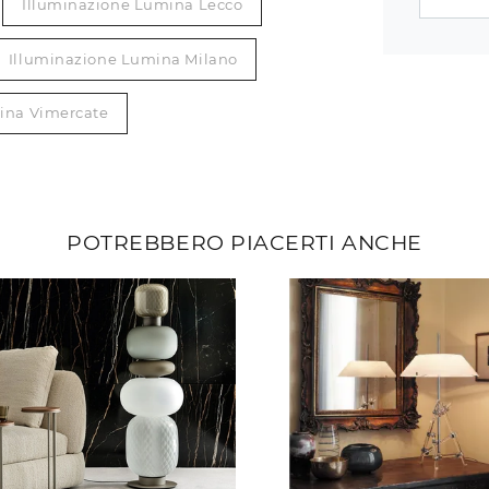
Illuminazione Lumina Lecco
Illuminazione Lumina Milano
ina Vimercate
POTREBBERO PIACERTI ANCHE