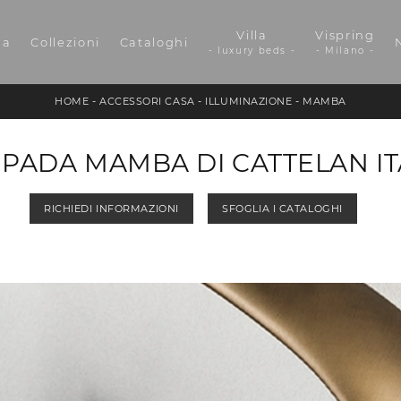
Villa
Vispring
da
Collezioni
Cataloghi
- luxury beds -
- Milano -
HOME
-
ACCESSORI CASA
-
ILLUMINAZIONE
-
MAMBA
PADA MAMBA DI CATTELAN IT
RICHIEDI INFORMAZIONI
SFOGLIA I CATALOGHI