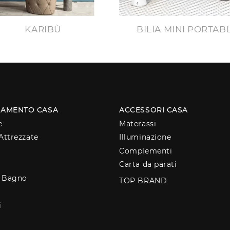
KARIBÙ
BILIA MINI PORTAB
AMENTO CASA
ACCESSORI CASA
e
Materassi
Attrezzate
Illuminazione
Complementi
Carta da parati
o Bagno
TOP BRAND
i