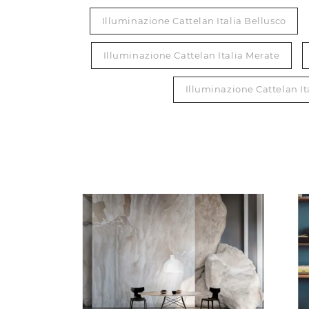
Illuminazione Cattelan Italia Bellusco
Illuminazione Cattelan Italia Merate
Illuminazione Cattelan It