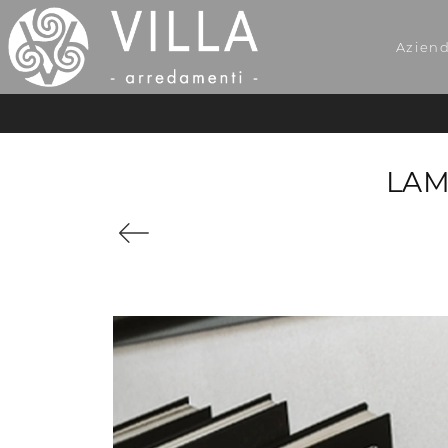
Azien
LAM