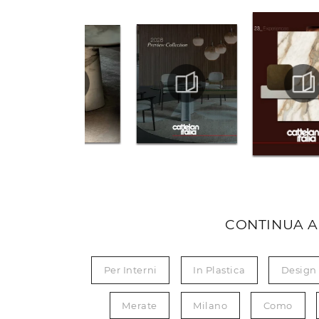
CONTINUA A
Per Interni
In Plastica
Design
Merate
Milano
Como