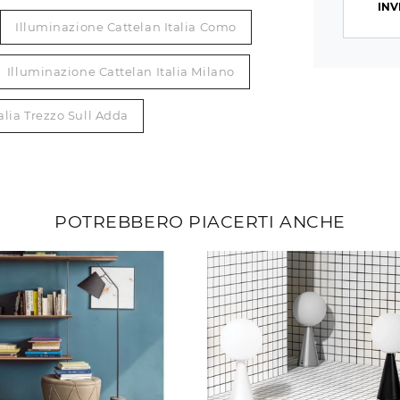
INV
Illuminazione Cattelan Italia Como
Illuminazione Cattelan Italia Milano
alia Trezzo Sull Adda
POTREBBERO PIACERTI ANCHE