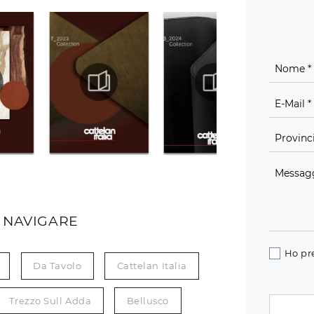
 NAVIGARE
Ho pr
Da Tavolo
Cattelan Italia
Trezzo Sull Adda
Bellusco