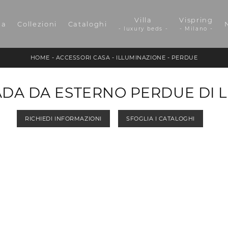
Villa
Vispring
da
Collezioni
Cataloghi
- luxury beds -
- Milano -
HOME
-
ACCESSORI CASA
-
ILLUMINAZIONE
-
PERDUE
DA DA ESTERNO PERDUE DI 
RICHIEDI INFORMAZIONI
SFOGLIA I CATALOGHI