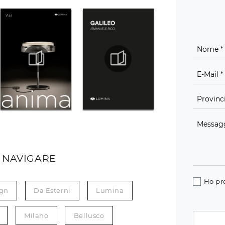
 NAVIGARE
Ho pr
gn
Da Esterni
Lumina
Milano
Bellusco