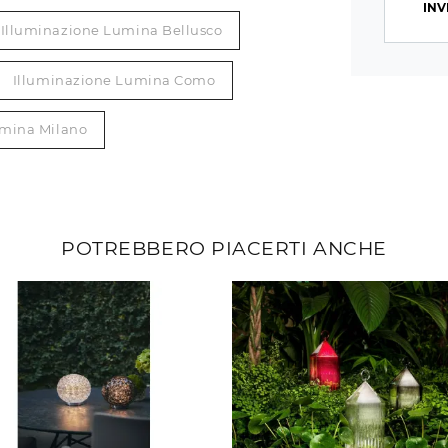
INV
Illuminazione Lumina Bellusco
Illuminazione Lumina Como
umina Milano
POTREBBERO PIACERTI ANCHE