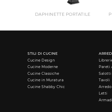
DAPHINETTE PORTATILE
P
STILI DI CUCINE
ARRED
Cucine Design
Libreri
Cucine Moderne
Pareti 
Cucine Classiche
Salotti
Cucine in Muratura
Tavoli
Cucine Shabby Chic
Arred
Letti
Armad