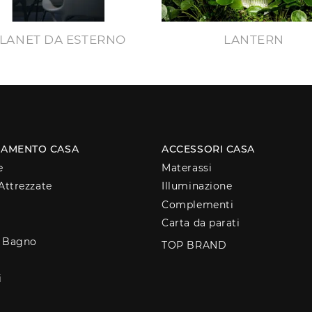
LANET DA ESTERNO
LANTERN
AMENTO CASA
ACCESSORI CASA
e
Materassi
Attrezzate
Illuminazione
Complementi
Carta da parati
o Bagno
TOP BRAND
i