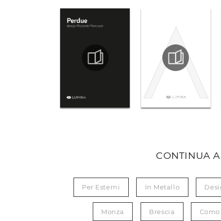
CONTINUA A
Per Esterni
In Metallo
Desi
Monza
Brescia
Como