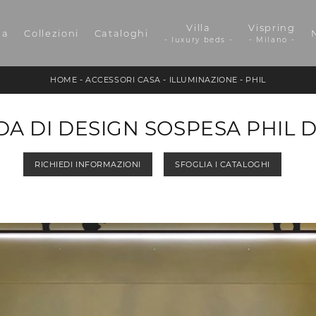
Villa
Vispring
da
Collezioni
Cataloghi
- luxury beds -
- Milano -
HOME
-
ACCESSORI CASA
-
ILLUMINAZIONE
-
PHIL
A DI DESIGN SOSPESA PHIL 
RICHIEDI INFORMAZIONI
SFOGLIA I CATALOGHI