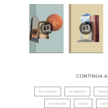
CONTINUA A
Per Interni
In Metallo
Desi
Vimercate
Como
Lec