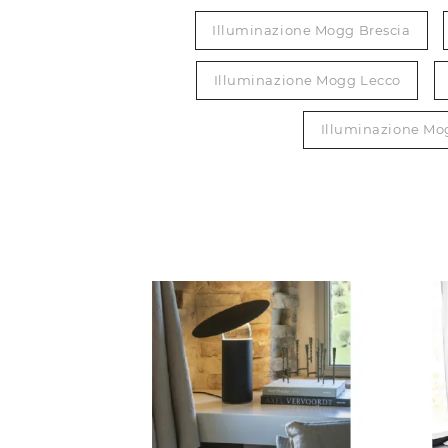
Illuminazione Mogg Brescia
Illuminazione Mogg Lecco
Illuminazione Mo