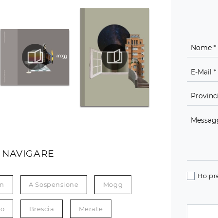
 NAVIGARE
Ho pr
gn
A Sospensione
Mogg
co
Brescia
Merate