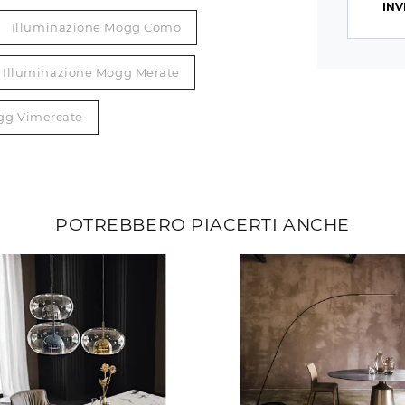
INV
Illuminazione Mogg Como
Illuminazione Mogg Merate
gg Vimercate
POTREBBERO PIACERTI ANCHE