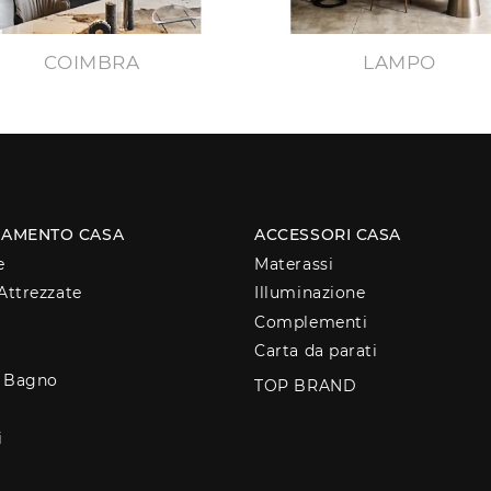
COIMBRA
LAMPO
AMENTO CASA
ACCESSORI CASA
e
Materassi
Attrezzate
Illuminazione
Complementi
Carta da parati
o Bagno
TOP BRAND
i