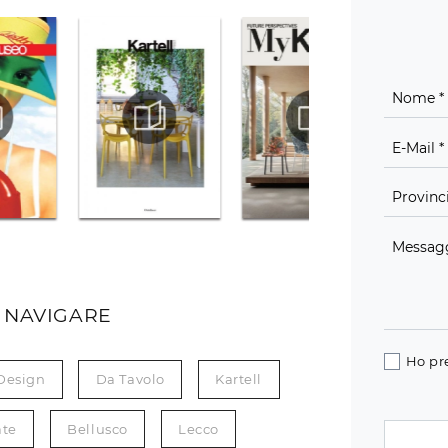
 NAVIGARE
Ho pr
Design
Da Tavolo
Kartell
ate
Bellusco
Lecco