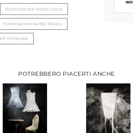
INV
Illuminazione Kartell Lecco
Illuminazione Kartell Milano
tell Vimercate
POTREBBERO PIACERTI ANCHE