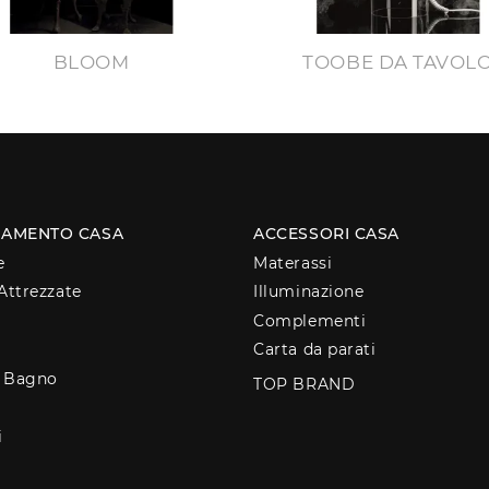
BLOOM
TOOBE DA TAVOL
AMENTO CASA
ACCESSORI CASA
e
Materassi
Attrezzate
Illuminazione
Complementi
Carta da parati
o Bagno
TOP BRAND
i