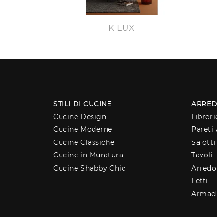
K LUX
STILI DI CUCINE
ARRED
Cucine Design
Libreri
Cucine Moderne
Pareti 
Cucine Classiche
Salotti
Cucine in Muratura
Tavoli
Cucine Shabby Chic
Arred
Letti
Armad