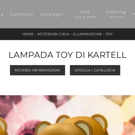
Villa
Vispring
da
Collezioni
Cataloghi
- luxury beds -
- Milano -
HOME
-
ACCESSORI CASA
-
ILLUMINAZIONE
-
TOY
LAMPADA TOY DI KARTELL
RICHIEDI INFORMAZIONI
SFOGLIA I CATALOGHI