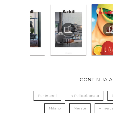
CONTINUA A
Per Interni
In Policarbonato
Milano
Merate
Vimerc