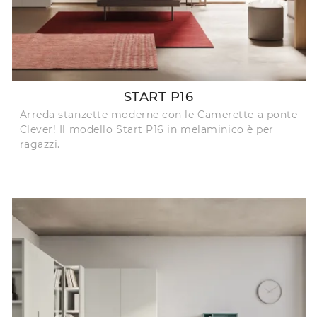
START P16
Arreda stanzette moderne con le Camerette a ponte
Clever! Il modello Start P16 in melaminico è per
ragazzi.