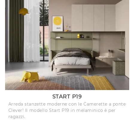
START P19
Arreda stanzette moderne con le Camerette a ponte
Clever! Il modello Start P19 in melaminico è per
ragazzi.