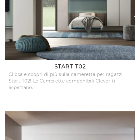
START T02
Clicca e scopri di più sulla cameretta per ragazzi
Start T02! Le Camerette componibili Clever ti
aspettano.