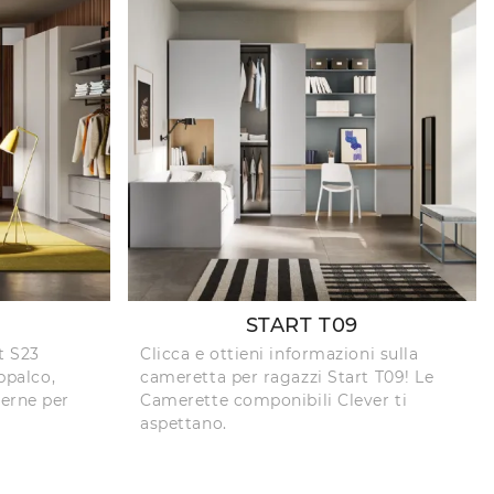
START T09
t S23
Clicca e ottieni informazioni sulla
oppalco,
cameretta per ragazzi Start T09! Le
erne per
Camerette componibili Clever ti
aspettano.