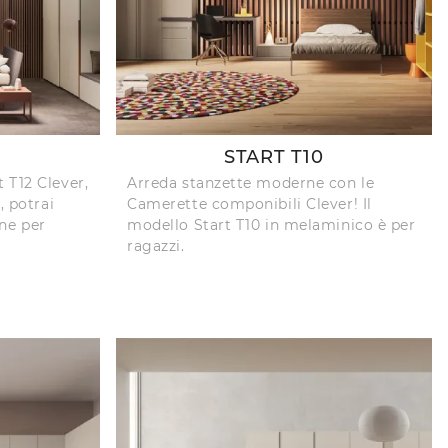
START T10
 T12 Clever,
Arreda stanzette moderne con le
, potrai
Camerette componibili Clever! Il
ne per
modello Start T10 in melaminico è per
ragazzi.