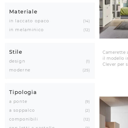
Materiale
in laccato opaco
14
in melaminico
12
Stile
Camerette a
il modello 
design
1
Clever per 
moderne
25
Tipologia
a ponte
9
a soppalco
2
componibili
12
con letti a castello