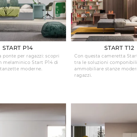
START P14
START T12
 ponte per ragazzi: scopri
Con questa cameretta Start
in melaminico Start P14 di
tra le soluzioni componibili
stanzette moderne.
ammobiliare stanze moder
ragazzi.