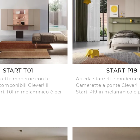
START T01
START P19
zette moderne con le
Arreda stanzette moderne 
omponibili Clever! Il
Camerette a ponte Clever! 
rt T01 in melaminico è per
Start P19 in melaminico è p