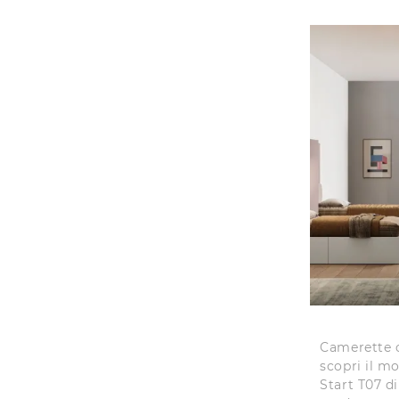
Camerette c
scopri il m
Start T07 di