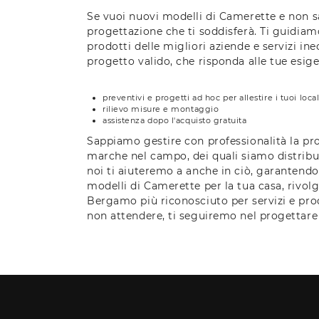
Se vuoi nuovi modelli di Camerette e non sa
progettazione che ti soddisferà. Ti guidiam
prodotti delle migliori aziende e servizi in
progetto valido, che risponda alle tue esige
preventivi e progetti ad hoc per allestire i tuoi local
rilievo misure e montaggio
assistenza dopo l'acquisto gratuita
Sappiamo gestire con professionalità la prog
marche nel campo, dei quali siamo distributo
noi ti aiuteremo a anche in ciò, garantendot
modelli di Camerette per la tua casa, rivolg
Bergamo più riconosciuto per servizi e prod
non attendere, ti seguiremo nel progettare 