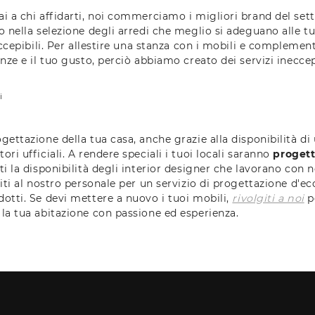
i a chi affidarti, noi commerciamo i migliori brand del set
o nella selezione degli arredi che meglio si adeguano alle tu
eccepibili. Per allestire una stanza con i mobili e complemen
nze e il tuo gusto, perciò abbiamo creato dei servizi ineccepi
i
ettazione della tua casa, anche grazie alla disponibilità di 
ri ufficiali. A rendere speciali i tuoi locali saranno
progett
i la disponibilità degli interior designer che lavorano con n
iti al nostro personale per un servizio di progettazione d'ec
otti. Se devi mettere a nuovo i tuoi mobili,
rivolgiti a noi
p
la tua abitazione con passione ed esperienza.