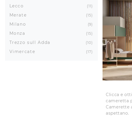
Lecco
11
Merate
15
Milano
9
Monza
15
Trezzo sull Adda
10
Vimercate
17
Clicca e ott
cameretta p
Camerette a
aspettano.