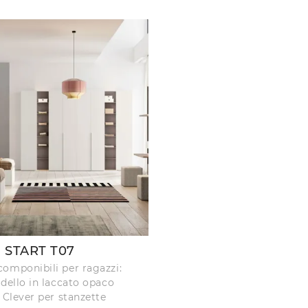
START T07
omponibili per ragazzi:
odello in laccato opaco
 Clever per stanzette