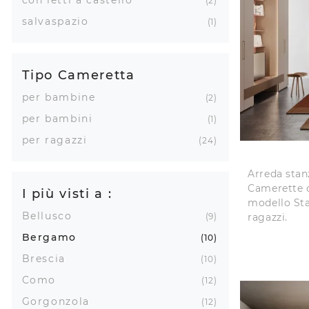
2
salvaspazio
1
Tipo Cameretta
per bambine
2
per bambini
1
per ragazzi
24
Arreda stan
Camerette c
I più visti a :
modello Sta
Bellusco
ragazzi.
9
Bergamo
10
Brescia
10
Como
12
Gorgonzola
12