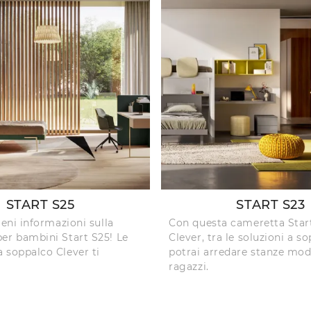
START S25
START S23
ieni informazioni sulla
Con questa cameretta Star
er bambini Start S25! Le
Clever, tra le soluzioni a s
 soppalco Clever ti
potrai arredare stanze mod
ragazzi.