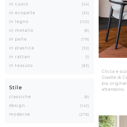
in cuoio
24
in ecopelle
35
in legno
103
in metallo
8
in pelle
119
in plastica
53
in rattan
1
in tessuto
83
Clicca e sco
Giselle di Ca
più original
Stile
attendono.
classiche
8
design
142
moderne
276