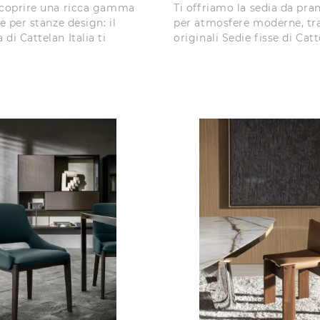
scoprire una ricca gamma
Ti offriamo la sedia da pra
se per stanze design: il
per atmosfere moderne, tra
di Cattelan Italia ti
originali Sedie fisse di Catte