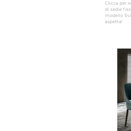
Clicca per 
di sedie fis
modello Eva 
aspetta!