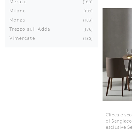
Merate
188
Milano
199
Monza
183
Trezzo sull Adda
176
Vimercate
185
Clicca e sco
di Sangiaco
esclusive S