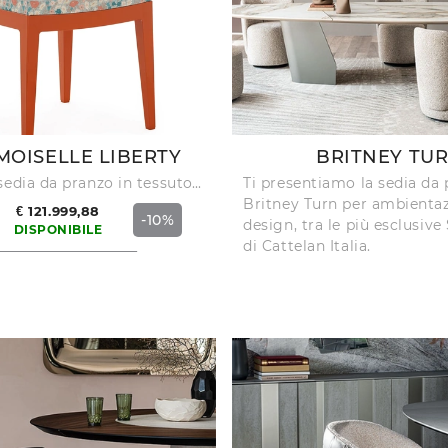
BRITNEY TU
OISELLE LIBERTY
Ti presentiamo la sedia da
Cerchi una sedia da pranzo in tessuto? Clicca e scopri il modello Mademoiselle Liberty di Kartell per completare i tuoi locali alla perfezione.
Britney Turn per ambientaz
€ 121.999,88
-10%
design, tra le più esclusive
DISPONIBILE
di Cattelan Italia.