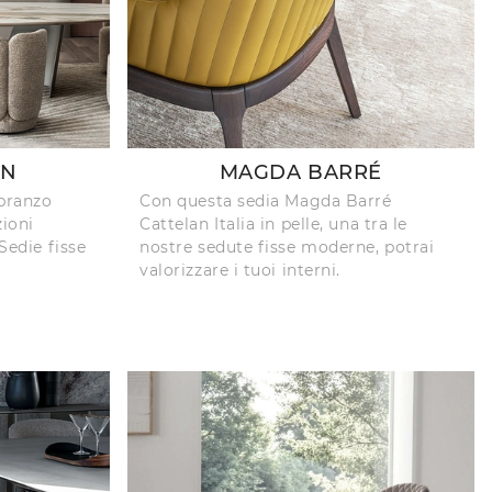
RN
MAGDA BARRÉ
 pranzo
Con questa sedia Magda Barré
ioni
Cattelan Italia in pelle, una tra le
 Sedie fisse
nostre sedute fisse moderne, potrai
valorizzare i tuoi interni.