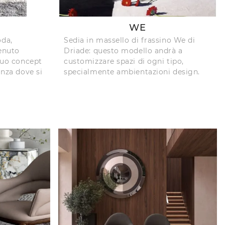
WE
oda,
Sedia in massello di frassino We di
enuto
Driade: questo modello andrà a
 tuo concept
customizzare spazi di ogni tipo,
anza dove si
specialmente ambientazioni design.