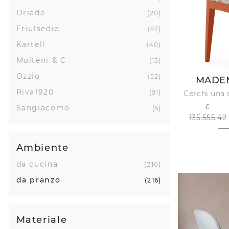
Driade
20
Friulsedie
57
Kartell
40
Molteni & C
15
Ozzio
52
MADEM
Riva1920
91
€
Sangiacomo
6
135.555,42
Ambiente
da cucina
210
da pranzo
216
Materiale