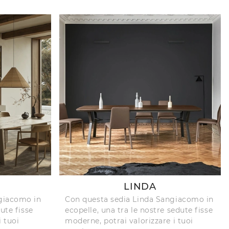
LINDA
giacomo in
Con questa sedia Linda Sangiacomo in
ute fisse
ecopelle, una tra le nostre sedute fisse
i tuoi
moderne, potrai valorizzare i tuoi