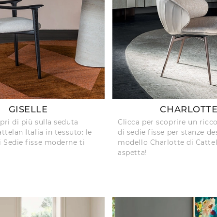
GISELLE
CHARLOTT
pri di più sulla seduta
Clicca per scoprire un ricc
ttelan Italia in tessuto: le
di sedie fisse per stanze des
i Sedie fisse moderne ti
modello Charlotte di Cattela
aspetta!