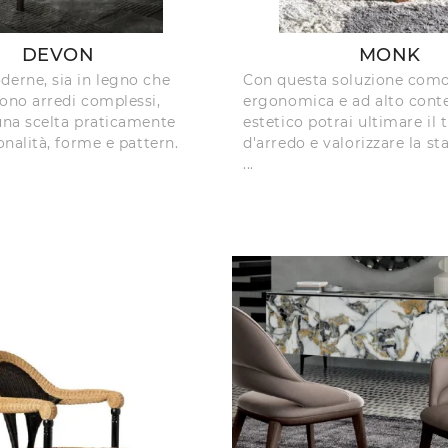
DEVON
MONK
derne, sia in legno che
Con questa soluzione com
sono arredi complessi,
ergonomica e ad alto cont
 una scelta praticamente
estetico potrai ultimare il
tonalità, forme e pattern.
d'arredo e valorizzare la st
...