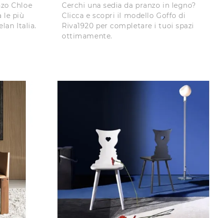
nzo Chloe
Cerchi una sedia da pranzo in legno?
 le più
Clicca e scopri il modello Goffo di
lan Italia.
Riva1920 per completare i tuoi spazi
ottimamente.