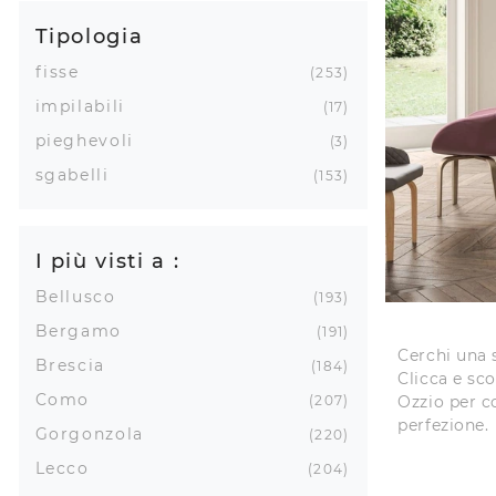
Tipologia
fisse
253
impilabili
17
pieghevoli
3
sgabelli
153
I più visti a :
Bellusco
193
Bergamo
191
Cerchi una 
Brescia
184
Clicca e sco
Como
Ozzio per co
207
perfezione.
Gorgonzola
220
Lecco
204