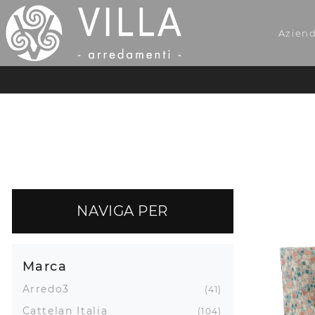
Azien
NAVIGA PER
Marca
Arredo3
41
Cattelan Italia
104