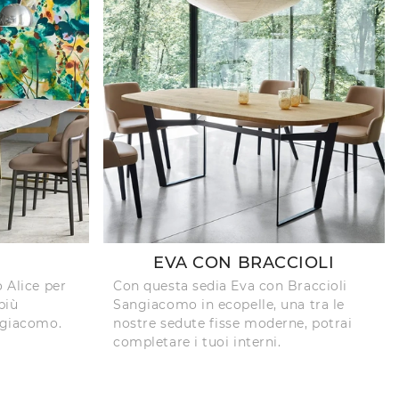
EVA CON BRACCIOLI
o Alice per
Con questa sedia Eva con Braccioli
più
Sangiacomo in ecopelle, una tra le
angiacomo.
nostre sedute fisse moderne, potrai
completare i tuoi interni.