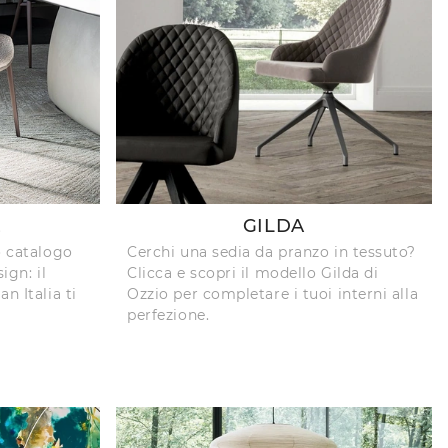
E
GILDA
o catalogo
Cerchi una sedia da pranzo in tessuto?
ign: il
Clicca e scopri il modello Gilda di
n Italia ti
Ozzio per completare i tuoi interni alla
perfezione.