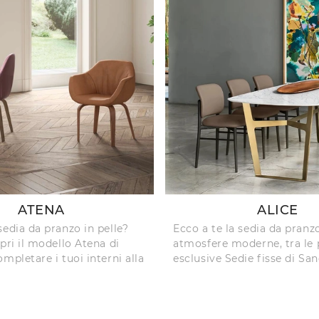
ATENA
ALICE
sedia da pranzo in pelle?
Ecco a te la sedia da pranz
pri il modello Atena di
atmosfere moderne, tra le 
mpletare i tuoi interni alla
esclusive Sedie fisse di S