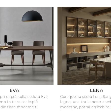
EVA
LENA
pri di più sulla seduta Eva
Con questa sedia Lena San
mo in tessuto: le più
legno, una tra le nostre sed
edie fisse moderne ti
moderne, potrai arricchire 