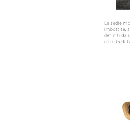
Le sedie mo
imbottite, 
definiti da
infinita di 