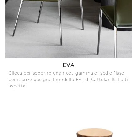
EVA
Clicca per scoprire una ricca gamma di sedie fisse
per stanze design: il modello Eva di Cattelan Italia ti
aspetta!