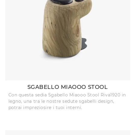
SGABELLO MIAOOO STOOL
Con questa sedia Sgabello Miaooo Stool Riva1920 in
legno, una tra le nostre sedute sgabelli design,
potrai impreziosire i tuoi interni.