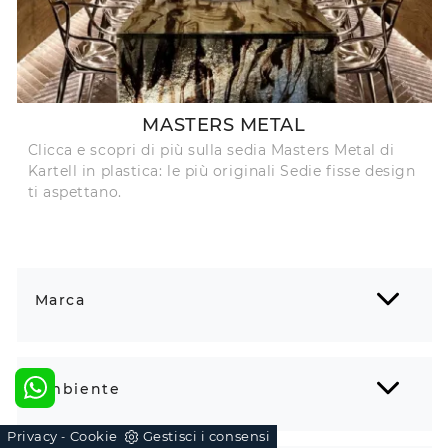
MASTERS METAL
Clicca e scopri di più sulla sedia Masters Metal di
Kartell in plastica: le più originali Sedie fisse design
ti aspettano.
Marca
Ambiente
Privacy
Cookie
Gestisci i consensi
-