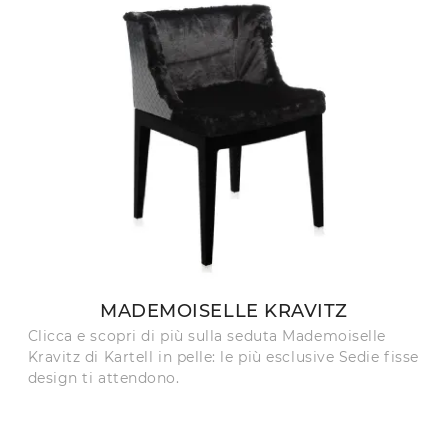
MADEMOISELLE KRAVITZ
Clicca e scopri di più sulla seduta Mademoiselle
Kravitz di Kartell in pelle: le più esclusive Sedie fisse
design ti attendono.