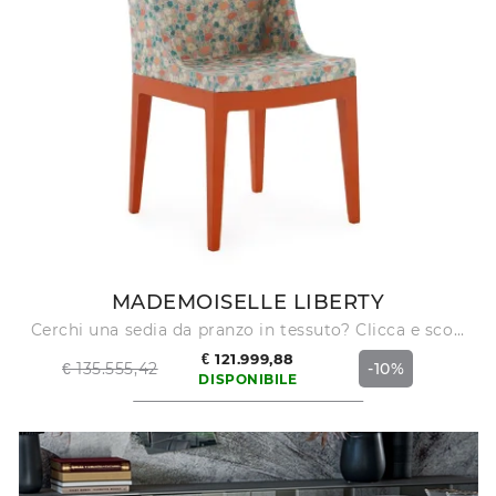
MADEMOISELLE LIBERTY
Cerchi una sedia da pranzo in tessuto? Clicca e scopri il modello Mademoiselle Liberty di Kartell per completare i tuoi locali alla perfezione.
€ 121.999,88
€ 135.555,42
-10%
DISPONIBILE