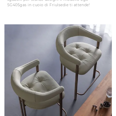
SG405gas in cuoio di Friulsedie ti attende!