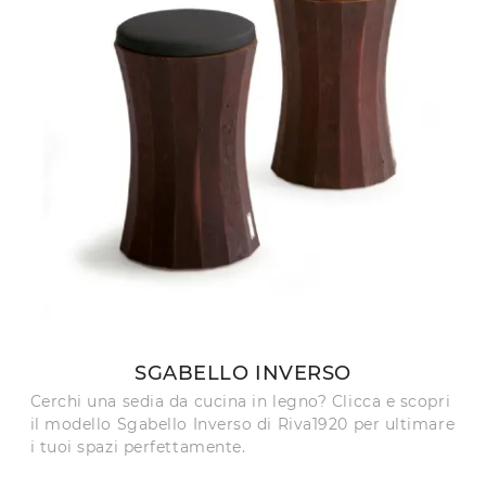
SGABELLO INVERSO
Cerchi una sedia da cucina in legno? Clicca e scopri
il modello Sgabello Inverso di Riva1920 per ultimare
i tuoi spazi perfettamente.