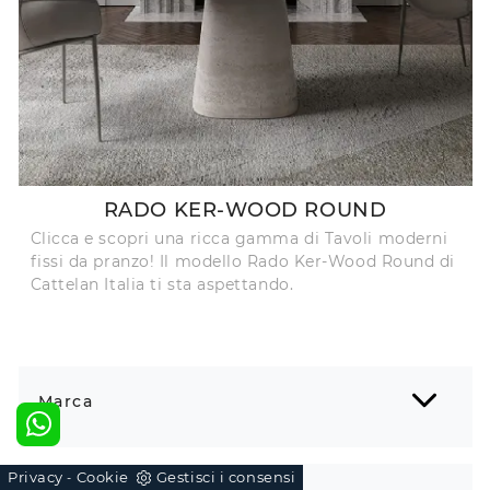
RADO KER-WOOD ROUND
Clicca e scopri una ricca gamma di Tavoli moderni
fissi da pranzo! Il modello Rado Ker-Wood Round di
Cattelan Italia ti sta aspettando.
Marca
Privacy
Cookie
Gestisci i consensi
-