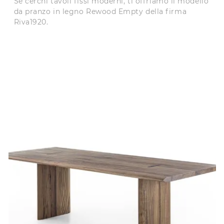
Se cerchi tavoli fissi moderni, ti offriamo il modello
da pranzo in legno Rewood Empty della firma
Riva1920.