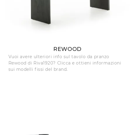
REWOOD
Vuoi avere ulteriori info sul tavolo da pranzo
Rewood di Riva1920? Clicca e ottieni informazioni
sui modelli fissi del brand.