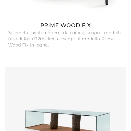
PRIME WOOD FIX
Se cerchi tavoli moderni da cucina, scopri i modelli
fissi di Riva1920: clicca e scopri il modello Prime
Wood Fix in legno.