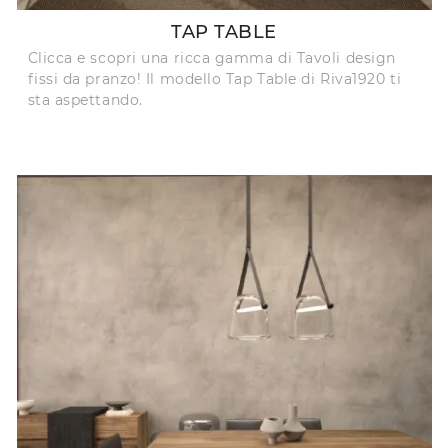
TAP TABLE
Clicca e scopri una ricca gamma di Tavoli design
fissi da pranzo! Il modello Tap Table di Riva1920 ti
sta aspettando.