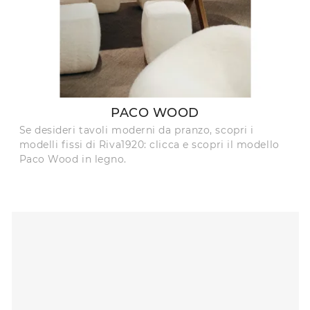
PACO WOOD
Se desideri tavoli moderni da pranzo, scopri i
modelli fissi di Riva1920: clicca e scopri il modello
Paco Wood in legno.