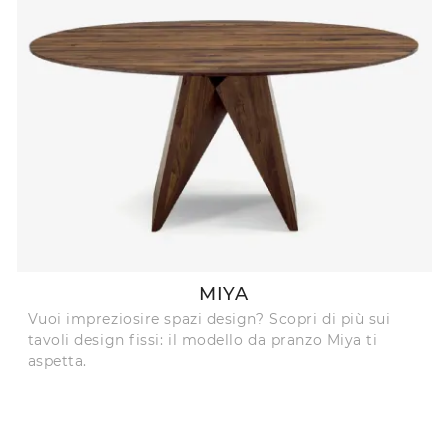
MIYA
Vuoi impreziosire spazi design? Scopri di più sui
tavoli design fissi: il modello da pranzo Miya ti
aspetta.