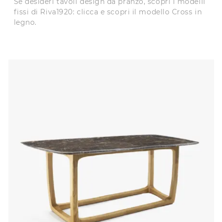
Se desideri tavoli design da pranzo, scopri i modelli
fissi di Riva1920: clicca e scopri il modello Cross in
legno.