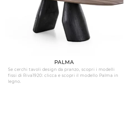
PALMA
Se cerchi tavoli design da pranzo, scopri i modelli
fissi di Riva1920: clicca e scopri il modello Palma in
legno.