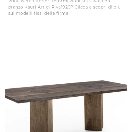
Vuoi avere ulteriori informazioni sul tavolo da
pranzo Kauri Art di Riva1920? Clicca e scopri di più
sui modelli fissi della firma.