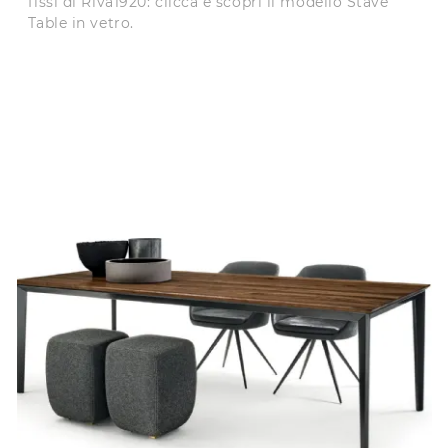
fissi di Riva1920: clicca e scopri il modello Stave
Table in vetro.