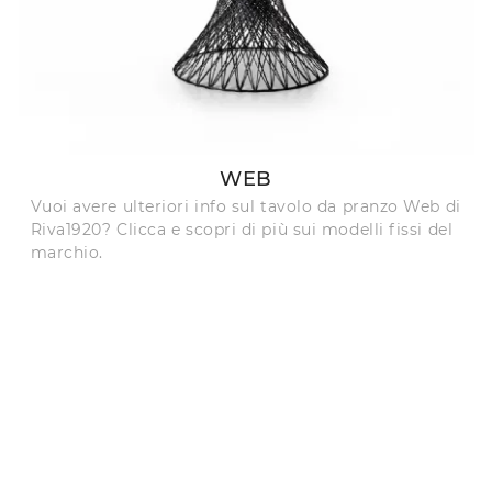
WEB
Vuoi avere ulteriori info sul tavolo da pranzo Web di
Riva1920? Clicca e scopri di più sui modelli fissi del
marchio.