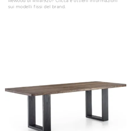
Rewood di Riva1920? Clicca e ottieni informazioni
sui modelli fissi del brand.