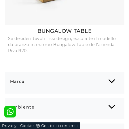
BUNGALOW TABLE
Se desideri tavoli fissi design, ecco a te il modello
da pranzo in marmo Bungalow Table dell'azienda
Riva1920.
Marca
Ambiente
Privacy
Cookie
Gestisci i consensi
-