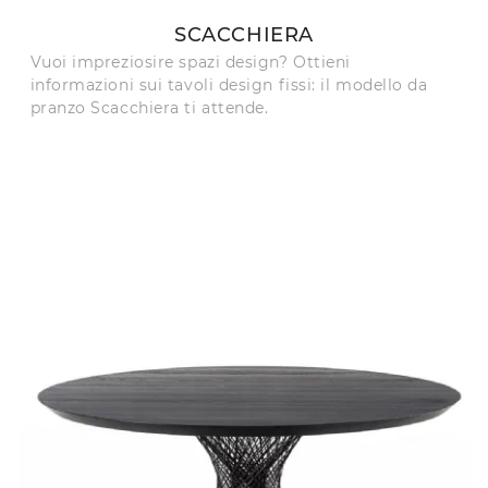
SCACCHIERA
Vuoi impreziosire spazi design? Ottieni
informazioni sui tavoli design fissi: il modello da
pranzo Scacchiera ti attende.