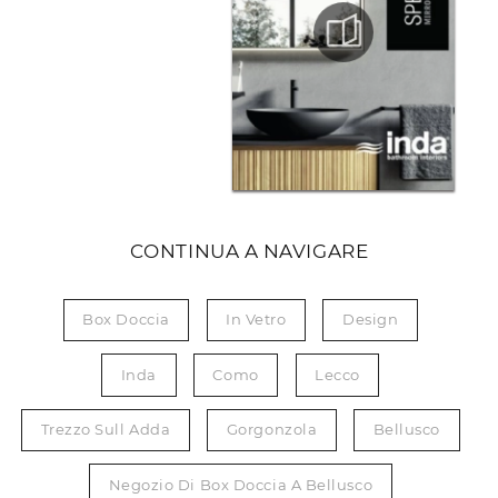
CONTINUA A NAVIGARE
Box Doccia
In Vetro
Design
Inda
Como
Lecco
Trezzo Sull Adda
Gorgonzola
Bellusco
Negozio Di Box Doccia A Bellusco