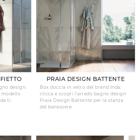
FFIETTO
PRAIA DESIGN BATTENTE
agno design:
Box doccia in vetro del brand Inda:
l modello
clicca e scopri l'arredo bagno design
da ti
Praia Design Battente per la stanza
del benessere.