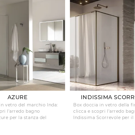
AZURE
INDISSIMA SCOR
in vetro del marchio Inda:
Box doccia in vetro della f
pri l'arredo bagno
clicca e scopri l'arredo ba
re per la stanza del
Indissima Scorrevole per il