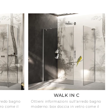
WALK IN C
arredo bagno
Ottieni informazioni sull'arredo bagno
ro come il
moderno: box doccia in vetro come il