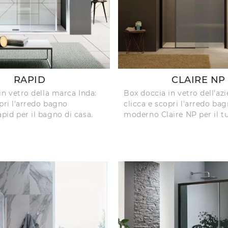
RAPID
CLAIRE NP
in vetro della marca Inda:
Box doccia in vetro dell'az
pri l'arredo bagno
clicca e scopri l'arredo ba
id per il bagno di casa.
moderno Claire NP per il t