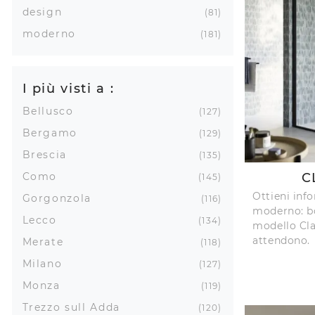
design
81
moderno
181
I più visti a :
Bellusco
127
Bergamo
129
Brescia
135
Como
C
145
Ottieni inf
Gorgonzola
116
moderno: bo
Lecco
134
modello Cla
attendono.
Merate
118
Milano
127
Monza
119
Trezzo sull Adda
120