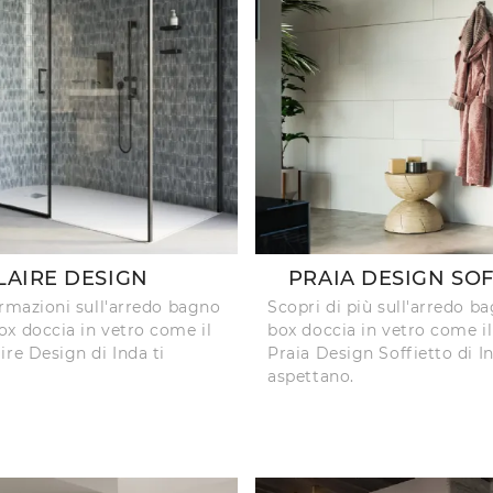
LAIRE DESIGN
PRAIA DESIGN SO
ormazioni sull'arredo bagno
Scopri di più sull'arredo b
x doccia in vetro come il
box doccia in vetro come i
ire Design di Inda ti
Praia Design Soffietto di In
aspettano.