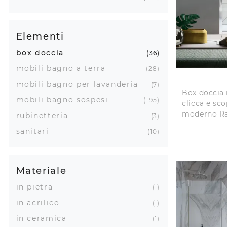
Elementi
box doccia
36
mobili bagno a terra
28
mobili bagno per lavanderia
7
Box doccia 
mobili bagno sospesi
195
clicca e sco
moderno Rap
rubinetteria
3
sanitari
10
Materiale
in pietra
1
in acrilico
1
in ceramica
1