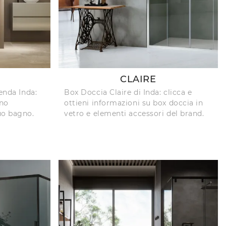
CLAIRE
ienda Inda:
Box Doccia Claire di Inda: clicca e
gno
ottieni informazioni su box doccia in
uo bagno.
vetro e elementi accessori del brand.