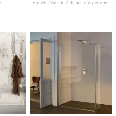
i
modello Walk In C di Inda ti aspettano.