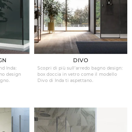
GN
DIVO
nd Inda:
Scopri di più sull'arredo bagno design:
gno design
box doccia in vetro come il modello
agno.
Divo di Inda ti aspettano.