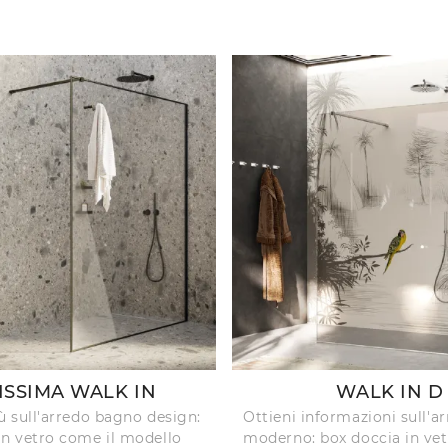
ISSIMA WALK IN
WALK IN D
iù sull'arredo bagno design:
Ottieni informazioni sull'
in vetro come il modello
moderno: box doccia in vet