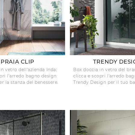
PRAIA CLIP
TRENDY DESI
n vetro dell'azienda Inda:
Box doccia in vetro del bra
opri l'arredo bagno design
clicca e scopri l'arredo ba
er la stanza del benessere.
Trendy Design per il tuo b