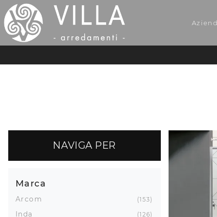
Azien
NAVIGA PER
Marca
Arcom
153
Inda
126