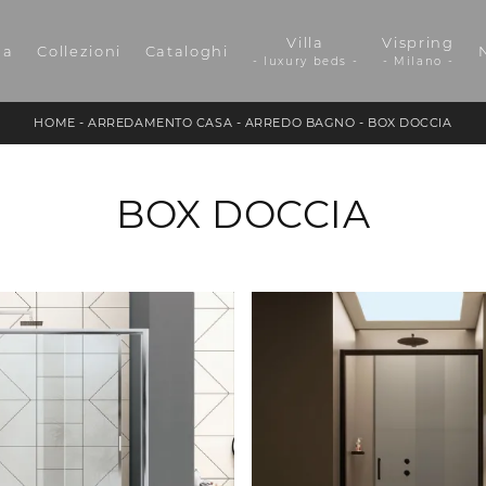
Villa
Vispring
da
Collezioni
Cataloghi
- luxury beds -
- Milano -
HOME
-
ARREDAMENTO CASA
-
ARREDO BAGNO
-
BOX DOCCIA
BOX DOCCIA