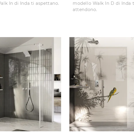
lk In di Inda ti aspettano.
modello Walk In D di Inda t
attendono.