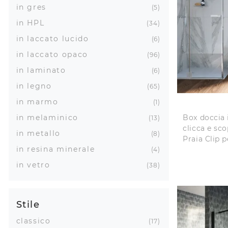
in gres
5
in HPL
34
in laccato lucido
6
in laccato opaco
96
in laminato
6
in legno
65
in marmo
1
in melaminico
Box doccia i
13
clicca e sc
in metallo
8
Praia Clip p
in resina minerale
4
in vetro
38
Stile
classico
17