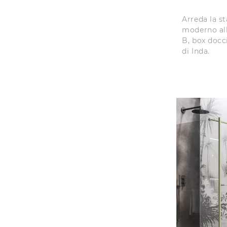
Arreda la s
moderno all
B, box docc
di Inda.