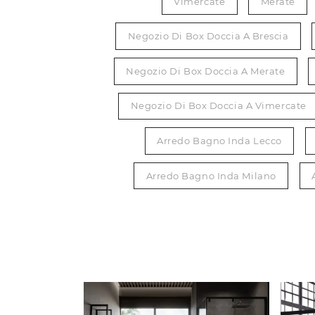
Vimercate
Merate
Negozio Di Box Doccia A Brescia
Negozio Di Box Doccia A Merate
Negozio Di Box Doccia A Vimercate
Arredo Bagno Inda Lecco
Arredo Bagno Inda Milano