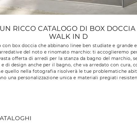
UN RICCO CATALOGO DI BOX DOCCIA I
WALK IN D
o con box doccia che abbinano linee ben studiate e grande
 arredative del noto e rinomato marchio: ti accoglieremo per
vasta offerta di arredi per la stanza da bagno del marchio, 
 e di design anche per il bagno, che va arredato con cura, co
uello nella fotografia risolverà le tue problematiche abita
no una personalizzazione unica e materiali pregiati resistent
CATALOGHI