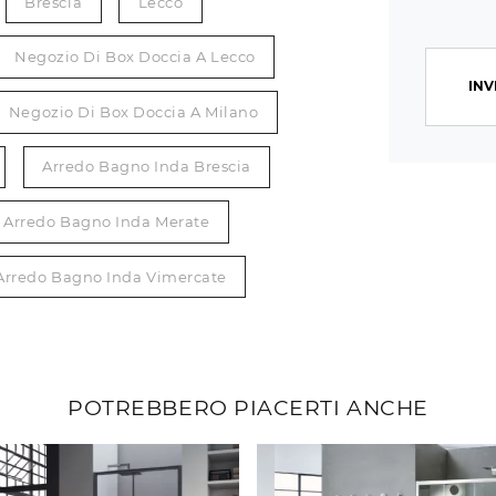
Brescia
Lecco
Negozio Di Box Doccia A Lecco
INV
Negozio Di Box Doccia A Milano
Arredo Bagno Inda Brescia
Arredo Bagno Inda Merate
Arredo Bagno Inda Vimercate
POTREBBERO PIACERTI ANCHE