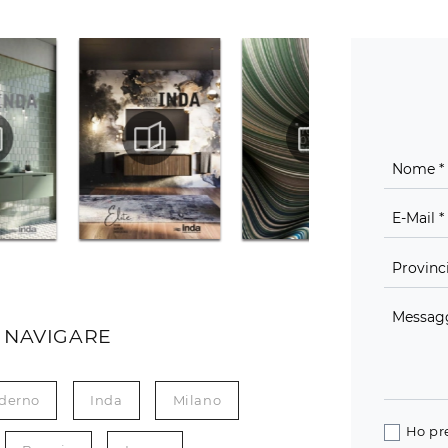
 NAVIGARE
derno
Inda
Milano
Ho pr