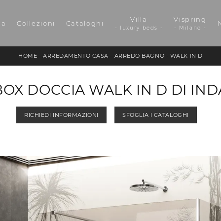
Villa
Vispring
da
Collezioni
Cataloghi
- luxury beds -
- Milano -
HOME
-
ARREDAMENTO CASA
-
ARREDO BAGNO
-
WALK IN D
BOX DOCCIA WALK IN D DI IND
RICHIEDI INFORMAZIONI
SFOGLIA I CATALOGHI