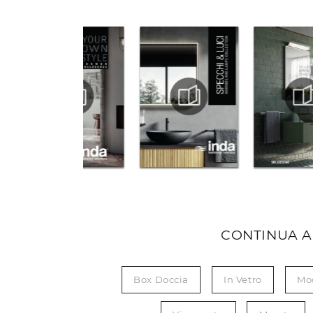
CONTINUA A
Box Doccia
In Vetro
Mo