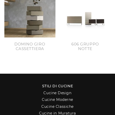
DOMINO GIRO
606 GRUPPO
CASSETTIERA
NOTTE
STILI DI CUCINE
Cucine Design
Cucine Moderne
Cucine Classiche
Cucine in Muratura