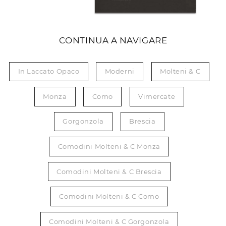
CONTINUA A NAVIGARE
In Laccato Opaco
Moderni
Molteni & C
Monza
Como
Vimercate
Gorgonzola
Brescia
Comodini Molteni & C Monza
Comodini Molteni & C Brescia
Comodini Molteni & C Como
Comodini Molteni & C Gorgonzola