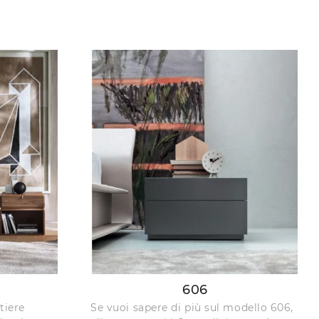
606
tiere
Se vuoi sapere di più sul modello 606,