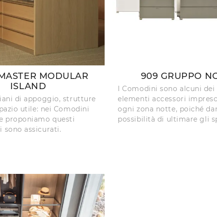
 MASTER MODULAR
909 GRUPPO N
ISLAND
I Comodini sono alcuni dei
iani di appoggio, strutture
elementi accessori impresci
spazio utile: nei Comodini
ogni zona notte, poiché da
e proponiamo questi
possibilità di ultimare gli sp
i sono assicurati.