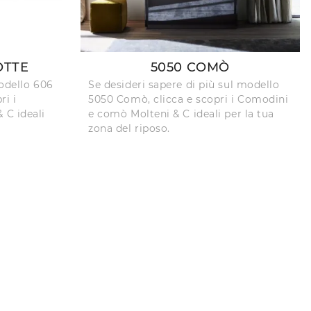
OTTE
5050 COMÒ
modello 606
Se desideri sapere di più sul modello
ri i
5050 Comò, clicca e scopri i Comodini
 C ideali
e comò Molteni & C ideali per la tua
zona del riposo.