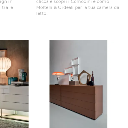
ign in
clicca e scopri i Comodini e comò
tra le
Molteni & C ideali per la tua camera da
letto.