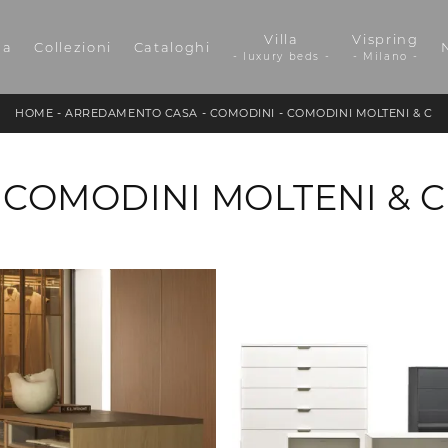
Villa
Vispring
da
Collezioni
Cataloghi
- luxury beds -
- Milano -
HOME
-
ARREDAMENTO CASA
-
COMODINI
-
COMODINI MOLTENI & C
COMODINI MOLTENI & C