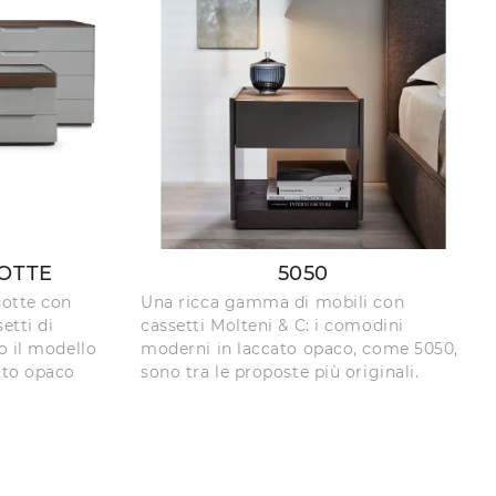
OTTE
5050
notte con
Una ricca gamma di mobili con
etti di
cassetti Molteni & C: i comodini
o il modello
moderni in laccato opaco, come 5050,
ato opaco
sono tra le proposte più originali.