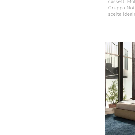
cassetti Mo
Gruppo Nott
scelta ideal