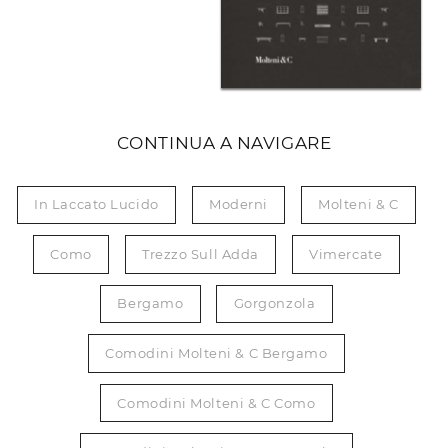
CONTINUA A NAVIGARE
In Laccato Lucido
Moderni
Molteni & C
Como
Trezzo Sull Adda
Vimercate
Bergamo
Gorgonzola
Comodini Molteni & C Bergamo
Comodini Molteni & C Como