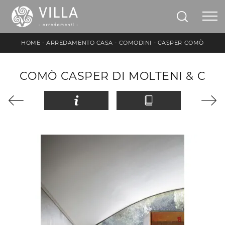
HOME
-
ARREDAMENTO CASA
-
COMODINI
-
CASPER COMÒ
COMÒ CASPER DI MOLTENI & C