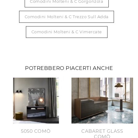
Comodini Molteni & C Gorgonzola
Comodini Molteni & C Trezzo Sull Adda
Comodini Molteni & C Vimercate
POTREBBERO PIACERTI ANCHE
5050 COMÒ
CABARET GLASS
COMÒ