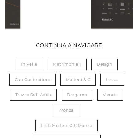
CONTINUA A NAVIGARE
In Pelle
Matrimoniali
Design
Con Contenitore
Molteni & C
Lecco
Trezzo Sull Adda
Bergamo
Merate
Monza
Letti Molteni & C Monza