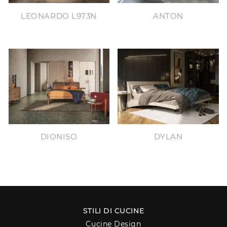
LEONARDO L973N
ANTON
DIONISO
DYLAN
STILI DI CUCINE
Cucine Design