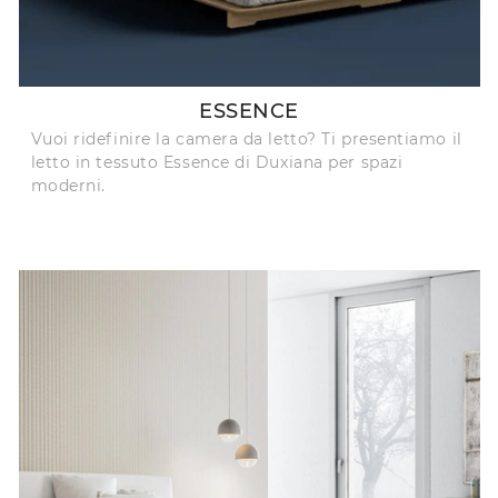
ESSENCE
Vuoi ridefinire la camera da letto? Ti presentiamo il
letto in tessuto Essence di Duxiana per spazi
moderni.