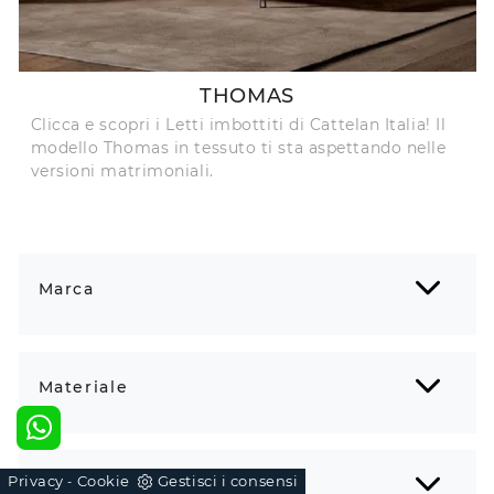
THOMAS
Clicca e scopri i Letti imbottiti di Cattelan Italia! Il
modello Thomas in tessuto ti sta aspettando nelle
versioni matrimoniali.
Marca
Materiale
Privacy
Cookie
Gestisci i consensi
-
Misura