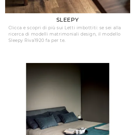
SLEEPY
Clicca e scopri di più sui Letti imbottiti: se sei alla
ricerca di modelli matrimoniali design, il modello
Sleepy Riva1920 fa per te.