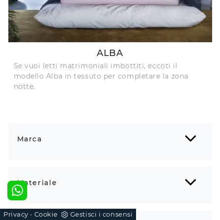
ALBA
Se vuoi letti matrimoniali imbottiti, eccoti il
modello Alba in tessuto per completare la zona
notte.
Marca
Materiale
Privacy
Cookie
Gestisci i consensi
-