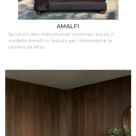
AMALFI
Se cerchi letti matrimoniali sommier, eccoti il
modello Amalfi in tessuto per impreziosire la
camera da letto.