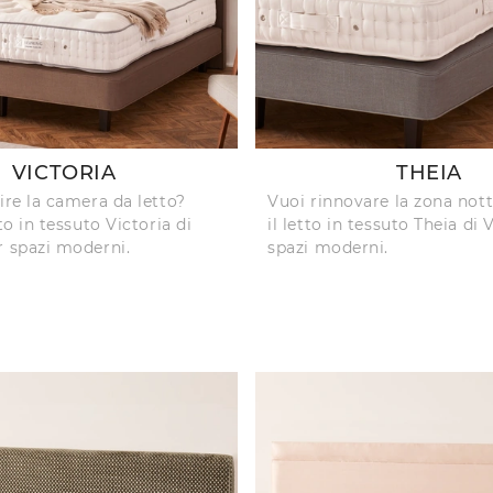
VICTORIA
THEIA
ire la camera da letto?
Vuoi rinnovare la zona not
tto in tessuto Victoria di
il letto in tessuto Theia di 
r spazi moderni.
spazi moderni.