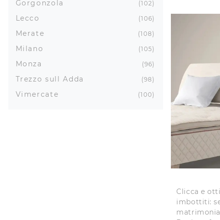
Gorgonzola
102
Lecco
106
Merate
108
Milano
105
Monza
96
Trezzo sull Adda
98
Vimercate
100
Clicca e ott
imbottiti: s
matrimonial