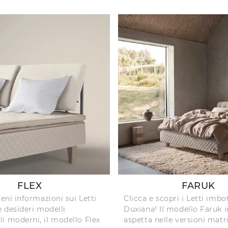
FLEX
FARUK
ieni informazioni sui Letti
Clicca e scopri i Letti imbot
e desideri modelli
Duxiana! Il modello Faruk i
i moderni, il modello Flex
aspetta nelle versioni matr