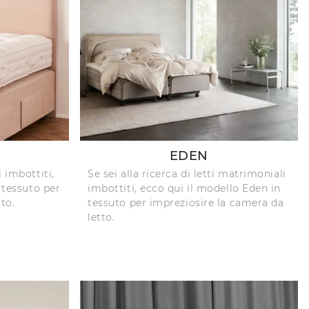
EDEN
 imbottiti,
Se sei alla ricerca di letti matrimoniali
 tessuto per
imbottiti, ecco qui il modello Eden in
to.
tessuto per impreziosire la camera da
letto.