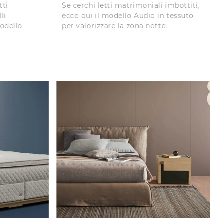
tti
Se cerchi letti matrimoniali imbottiti,
li
ecco qui il modello Audio in tessuto
odello
per valorizzare la zona notte.