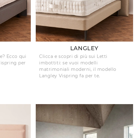
LANGLEY
te? Ecco qui
Clicca e scopri di più sui Letti
Vispring per
imbottiti: se vuoi modelli
matrimoniali moderni, il modello
Langley Vispring fa per te.