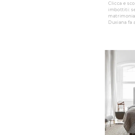
Clicca e sco
imbottiti: s
matrimonial
Duxiana fa a