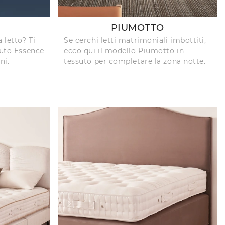
PIUMOTTO
 letto? Ti
Se cerchi letti matrimoniali imbottiti,
suto Essence
ecco qui il modello Piumotto in
ni.
tessuto per completare la zona notte.