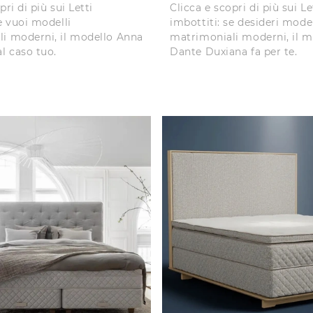
pri di più sui Letti
Clicca e scopri di più sui Le
e vuoi modelli
imbottiti: se desideri model
i moderni, il modello Anna
matrimoniali moderni, il m
l caso tuo.
Dante Duxiana fa per te.