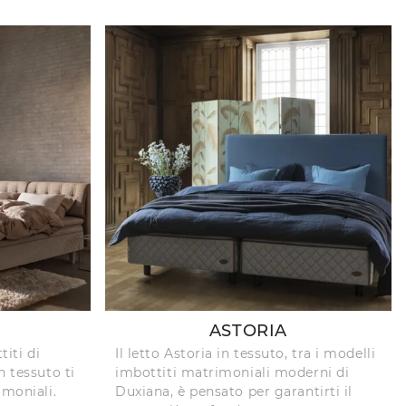
ASTORIA
titi di
Il letto Astoria in tessuto, tra i modelli
n tessuto ti
imbottiti matrimoniali moderni di
imoniali.
Duxiana, è pensato per garantirti il