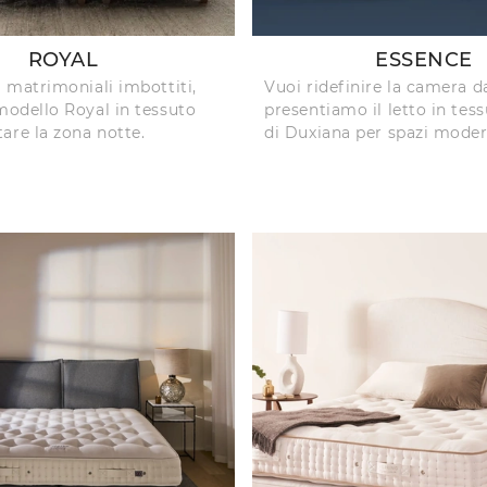
ROYAL
ESSENCE
i matrimoniali imbottiti,
Vuoi ridefinire la camera da
 modello Royal in tessuto
presentiamo il letto in tes
are la zona notte.
di Duxiana per spazi moder