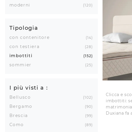
moderni
120
Tipologia
con contenitore
14
con testiera
28
imbottiti
152
sommier
25
I più visti a :
Clicca e sco
Bellusco
102
imbottiti: s
Bergamo
matrimonial
90
Duxiana fa a
Brescia
99
Como
89