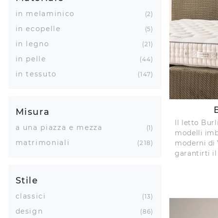
in melaminico
2
in ecopelle
5
in legno
21
in pelle
44
in tessuto
147
Misura
Il letto Bur
a una piazza e mezza
1
modelli imb
matrimoniali
moderni di 
218
garantirti il
Stile
classici
13
design
86