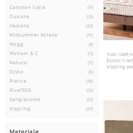
Cattelan Italia
11
Duxiana
13
Hastens
22
Midsummer Milano
17
Mogg
5
Molteni & C
11
Vuoi ridefin
Eccoti il le
Natuzzi
11
Vispring pe
Ozzio
5
Pianca
18
Riva1920
12
Sangiacomo
21
Vispring
27
Materiale