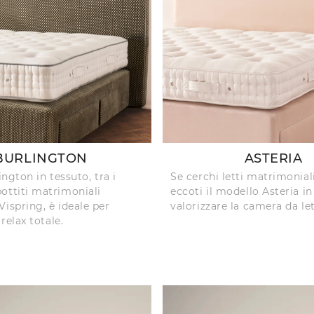
BURLINGTON
ASTERIA
lington in tessuto, tra i
Se cerchi letti matrimoniali
ottiti matrimoniali
eccoti il modello Asteria in
Vispring, è ideale per
valorizzare la camera da let
 relax totale.