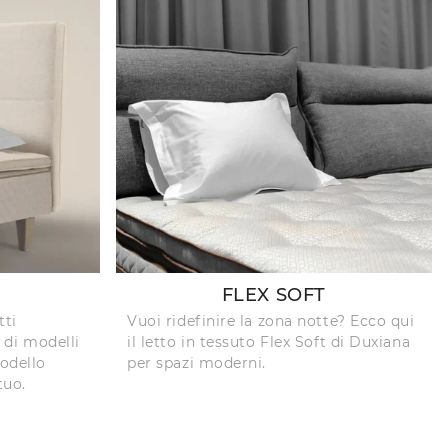
FLEX SOFT
tti
Vuoi ridefinire la zona notte? Ecco qui
a di modelli
il letto in tessuto Flex Soft di Duxiana
odello
per spazi moderni.
tuo.