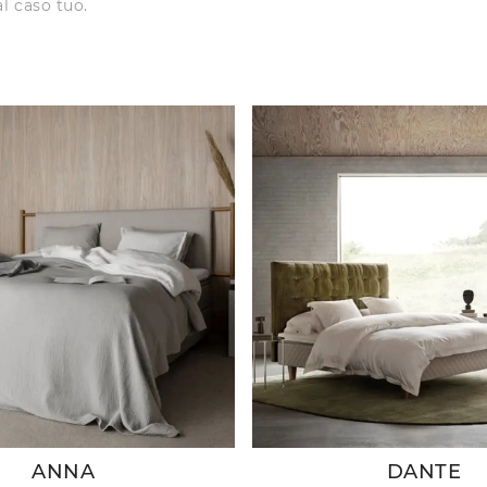
l caso tuo.
ANNA
DANTE