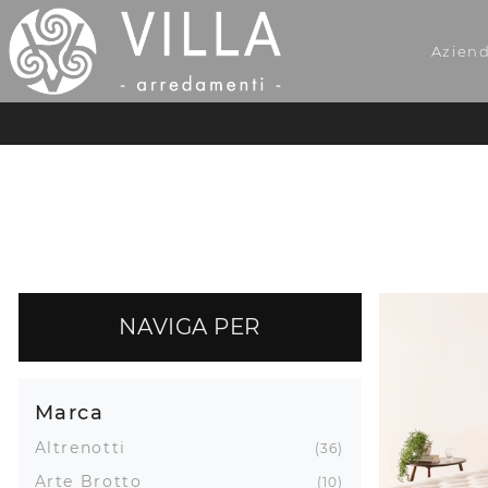
Azien
NAVIGA PER
Marca
Altrenotti
36
Arte Brotto
10