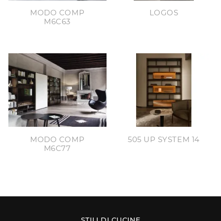
MODO COMP
LOGOS
M6C63
MODO COMP
505 UP SYSTEM 14
M6C77
STILI DI CUCINE