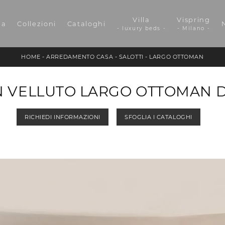
Villa
Vispring
da
Collezioni
Cataloghi
- luxury beds -
- Milano -
HOME
-
ARREDAMENTO CASA
-
SALOTTI
-
LARGO OTTOMAN
N VELLUTO LARGO OTTOMAN D
RICHIEDI INFORMAZIONI
SFOGLIA I CATALOGHI