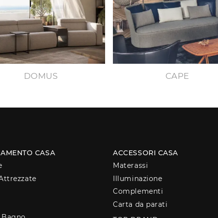
DOMUS
CAPE
AMENTO CASA
ACCESSORI CASA
e
Materassi
Attrezzate
Illuminazione
Complementi
Carta da parati
o Bagno