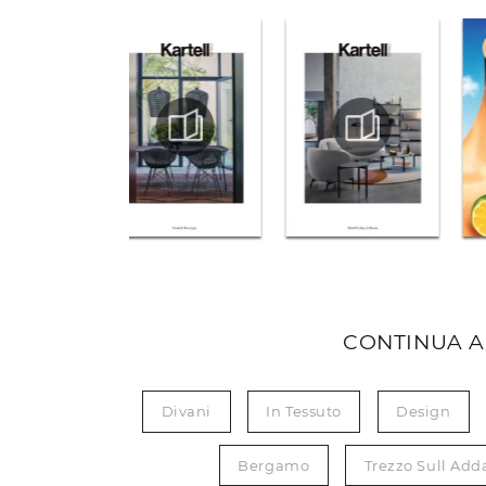
CONTINUA A
Divani
In Tessuto
Design
Bergamo
Trezzo Sull Add