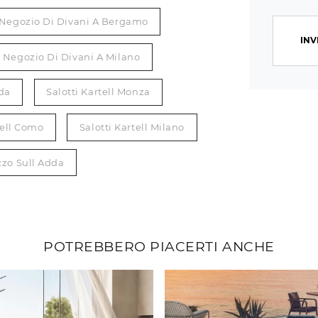
Negozio Di Divani A Bergamo
INV
Negozio Di Divani A Milano
dda
Salotti Kartell Monza
tell Como
Salotti Kartell Milano
ezzo Sull Adda
POTREBBERO PIACERTI ANCHE