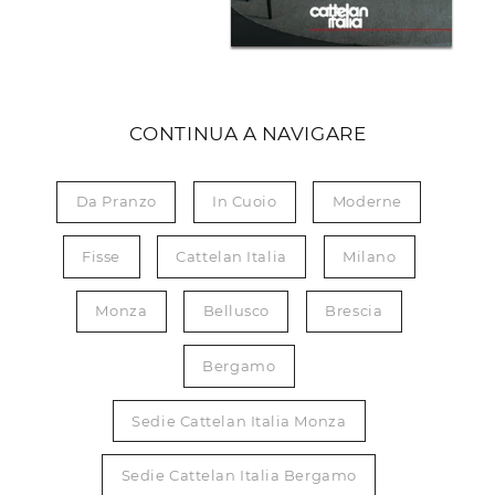
CONTINUA A NAVIGARE
Da Pranzo
In Cuoio
Moderne
Fisse
Cattelan Italia
Milano
Monza
Bellusco
Brescia
Bergamo
Sedie Cattelan Italia Monza
Sedie Cattelan Italia Bergamo