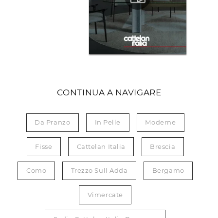
CONTINUA A NAVIGARE
Da Pranzo
In Pelle
Moderne
Fisse
Cattelan Italia
Brescia
Como
Trezzo Sull Adda
Bergamo
Vimercate