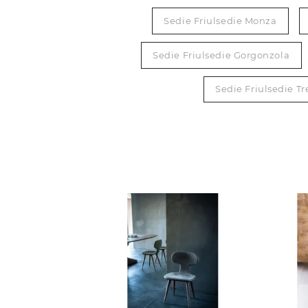
Sedie Friulsedie Monza
Sedie Friulsedie Gorgonzola
Sedie Friulsedie Tr