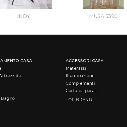
INDY
MUSA S390
AMENTO CASA
ACCESSORI CASA
e
Materassi
Attrezzate
Illuminazione
Complementi
Carta da parati
o Bagno
TOP BRAND
i