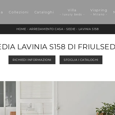
Villa
Vispring
da
Collezioni
Cataloghi
- luxury beds -
- Milano -
HOME
-
ARREDAMENTO CASA
-
SEDIE
-
LAVINIA S158
EDIA LAVINIA S158 DI FRIULSED
RICHIEDI INFORMAZIONI
SFOGLIA I CATALOGHI