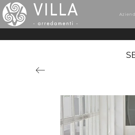
Azien
S