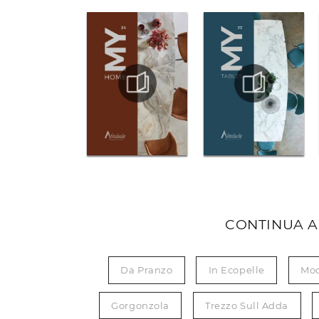
CONTINUA A
Da Pranzo
In Ecopelle
Mo
Gorgonzola
Trezzo Sull Adda