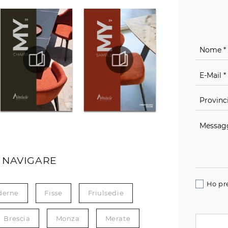
 NAVIGARE
Ho pr
derne
Fisse
Friulsedie
Brescia
Monza
Merate