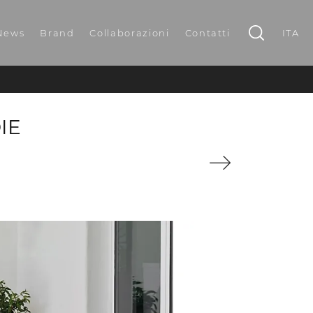
News
Brand
Collaborazioni
Contatti
ITA
IE