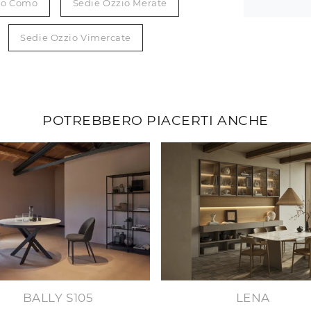
io Como
Sedie Ozzio Merate
Sedie Ozzio Vimercate
POTREBBERO PIACERTI ANCHE
BALLY S105
LENA