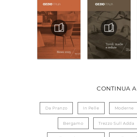
CONTINUA A
Da Pranzo
In Pelle
Moderne
Bergamo
Trezzo Sull Adda