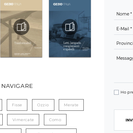
 NAVIGARE
Ho pr
Fisse
Ozzio
Merate
Vimercate
Como
INV