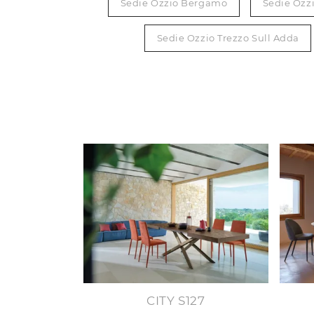
Sedie Ozzio Bergamo
Sedie Ozz
Sedie Ozzio Trezzo Sull Adda
CITY S127