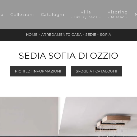
Villa
Vispring
da
Collezioni
Cataloghi
- luxury beds -
- Milano -
HOME
-
ARREDAMENTO CASA
-
SEDIE
-
SOFIA
SEDIA SOFIA DI OZZIO
RICHIEDI INFORMAZIONI
SFOGLIA I CATALOGHI