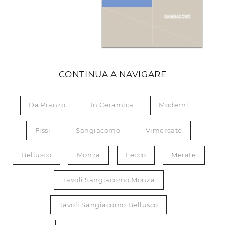
CONTINUA A NAVIGARE
Da Pranzo
In Ceramica
Moderni
Fissi
Sangiacomo
Vimercate
Bellusco
Monza
Lecco
Merate
Tavoli Sangiacomo Monza
Tavoli Sangiacomo Bellusco