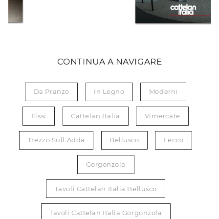
CONTINUA A NAVIGARE
Da Pranzo
In Legno
Moderni
Fissi
Cattelan Italia
Vimercate
Trezzo Sull Adda
Bellusco
Lecco
Gorgonzola
Tavoli Cattelan Italia Bellusco
Tavoli Cattelan Italia Gorgonzola