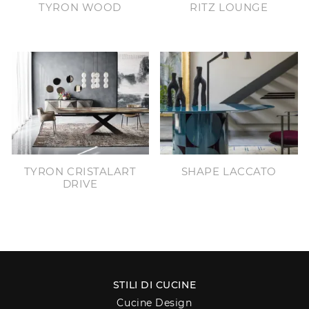
TYRON WOOD
RITZ LOUNGE
TYRON CRISTALART
SHAPE LACCATO
DRIVE
STILI DI CUCINE
Cucine Design