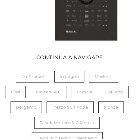
CONTINUA A NAVIGARE
Da Pranzo
In Legno
Moderni
Fissi
Molteni & C
Brescia
Milano
Bergamo
Trezzo Sull Adda
Monza
Tavoli Molteni & C Monza
Tavoli Molteni & C Bergamo