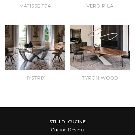
MATISSE T94
VERO PILA
HYSTRIX
TYRON WOOD
STILI DI CUCINE
Cucine Design