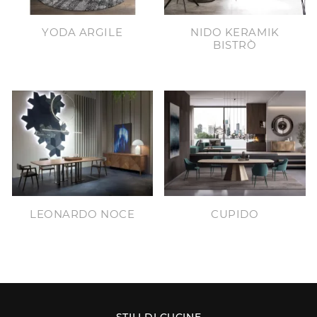
YODA ARGILE
NIDO KERAMIK
BISTRÒ
LEONARDO NOCE
CUPIDO