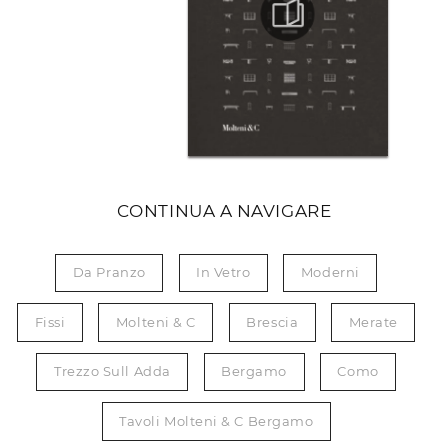
CONTINUA A NAVIGARE
Da Pranzo
In Vetro
Moderni
Fissi
Molteni & C
Brescia
Merate
Trezzo Sull Adda
Bergamo
Como
Tavoli Molteni & C Bergamo