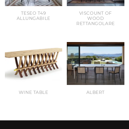
TESEO T49
VISCOUNT OF
ALLUNGABILE
WOOD
RETTANGOLARE
WINE TABLE
ALBERT