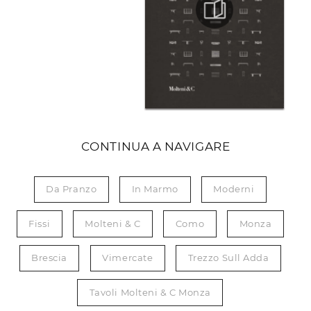
CONTINUA A NAVIGARE
Da Pranzo
In Marmo
Moderni
Fissi
Molteni & C
Como
Monza
Brescia
Vimercate
Trezzo Sull Adda
Tavoli Molteni & C Monza