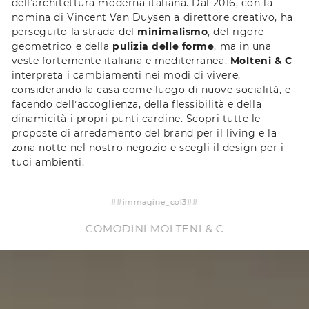
dell’architettura moderna italiana. Dal 2016, con la
nomina di Vincent Van Duysen a direttore creativo, ha
perseguito la strada del
minimalismo
, del rigore
geometrico e della
pulizia delle forme
, ma in una
veste fortemente italiana e mediterranea.
Molteni & C
interpreta i cambiamenti nei modi di vivere,
considerando la casa come luogo di nuove socialità, e
facendo dell’accoglienza, della flessibilità e della
dinamicità i propri punti cardine. Scopri tutte le
proposte di arredamento del brand per il living e la
zona notte nel nostro negozio e scegli il design per i
tuoi ambienti.
magine_col3##
##immagine_col3
NI MOLTENI & C
LIBRERIE MOLTEN