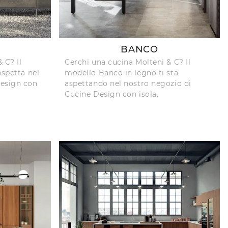
BANCO
 C? Il
Cerchi una cucina Molteni & C? Il
aspetta nel
modello Banco in legno ti sta
Design con
aspettando nel nostro negozio di
Cucine Design con isola.