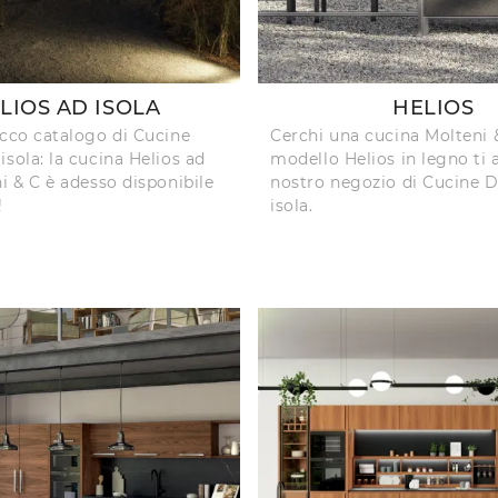
LIOS AD ISOLA
HELIOS
icco catalogo di Cucine
Cerchi una cucina Molteni &
isola: la cucina Helios ad
modello Helios in legno ti 
ni & C è adesso disponibile
nostro negozio di Cucine 
!
isola.