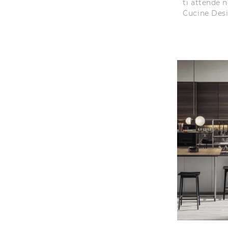
ti attende 
Cucine Desi