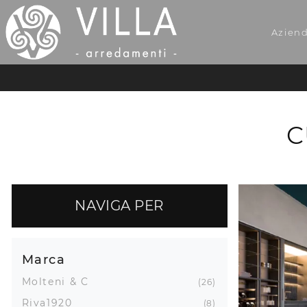
Azien
C
NAVIGA PER
Marca
Molteni & C
26
Riva1920
8