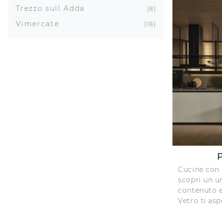
Trezzo sull Adda
8
Vimercate
18
Cucine con 
scopri un u
contenuto e
Vetro ti asp