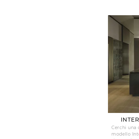
INTE
Cerchi una 
modello Int