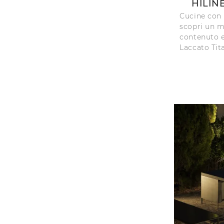
HILIN
Cucine con 
scopri un m
contenuto e
Laccato Tita