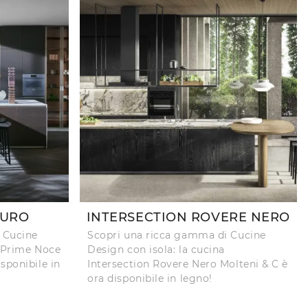
CURO
INTERSECTION ROVERE NERO
 Cucine
Scopri una ricca gamma di Cucine
a Prime Noce
Design con isola: la cucina
sponibile in
Intersection Rovere Nero Molteni & C è
ora disponibile in legno!