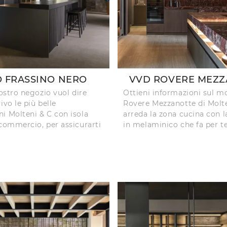
O FRASSINO NERO
VVD ROVERE MEZZ
nostro negozio vuol dire
Ottieni informazioni sul 
ivo le più belle
Rovere Mezzanotte di Molte
i Molteni & C con isola
arreda la zona cucina con l
 commercio, per assicurarti
in melaminico che fa per te