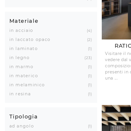
Materiale
in acciaio
4
in laccato opaco
2
RATI
in laminato
1
Visitare il 
in legno
23
vedere dal v
composizion
in marmo
1
presenti in
in materico
1
una ...
in melaminico
1
in resina
1
Tipologia
ad angolo
1