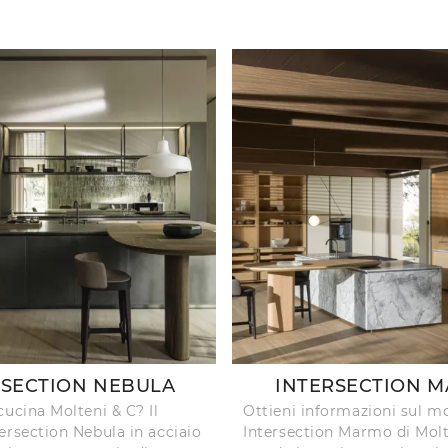
RSECTION NEBULA
INTERSECTION 
cucina Molteni & C? Il
Ottieni informazioni sul m
ersection Nebula in acciaio
Intersection Marmo di Molt