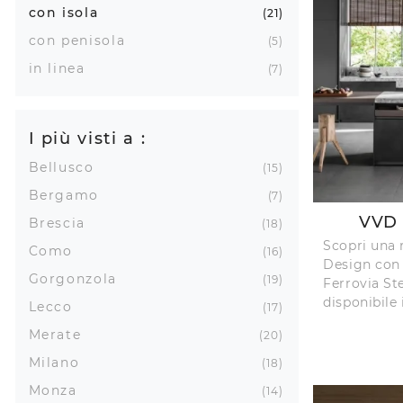
con isola
21
con penisola
5
in linea
7
I più visti a :
Bellusco
15
Bergamo
7
VVD 
Brescia
18
Scopri una
Como
16
Design con 
Gorgonzola
19
Ferrovia St
disponibile 
Lecco
17
Merate
20
Milano
18
Monza
14