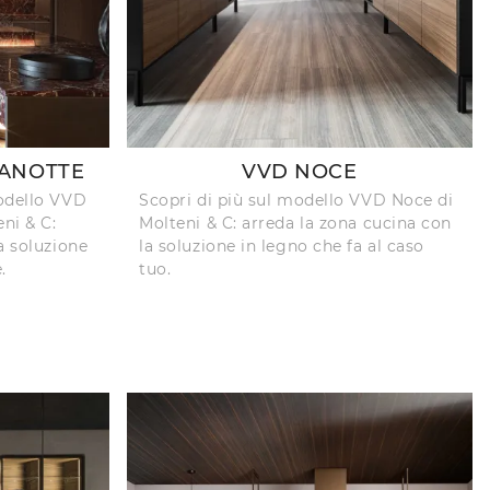
ANOTTE
VVD NOCE
modello VVD
Scopri di più sul modello VVD Noce di
ni & C:
Molteni & C: arreda la zona cucina con
a soluzione
la soluzione in legno che fa al caso
.
tuo.