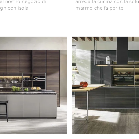
nel nostro negozio di
arreda la cucina con la sol
gn con isola.
marmo che fa per te.