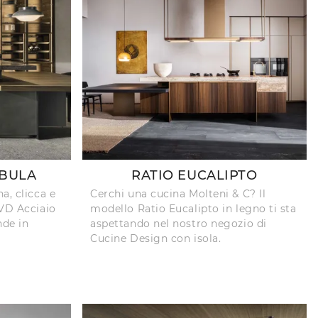
EBULA
RATIO EUCALIPTO
a, clicca e
Cerchi una cucina Molteni & C? Il
VVD Acciaio
modello Ratio Eucalipto in legno ti sta
nde in
aspettando nel nostro negozio di
Cucine Design con isola.