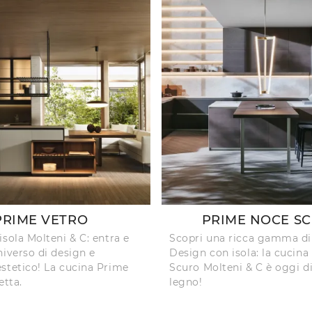
PRIME VETRO
PRIME NOCE S
isola Molteni & C: entra e
Scopri una ricca gamma di
niverso di design e
Design con isola: la cucin
stetico! La cucina Prime
Scuro Molteni & C è oggi di
etta.
legno!