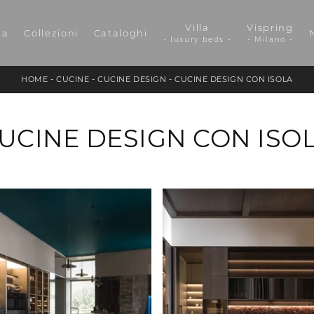
Villa
Vispring
da
Collezioni
Cataloghi
- luxury beds -
- Milano -
HOME
-
CUCINE
-
CUCINE DESIGN
-
CUCINE DESIGN CON ISOLA
UCINE DESIGN CON ISO