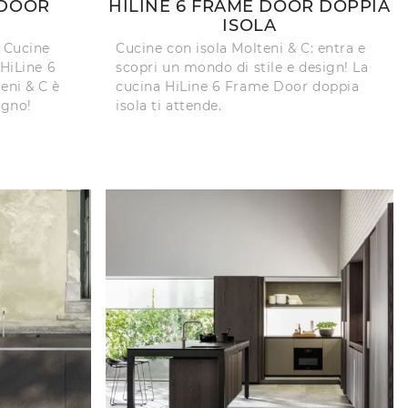
 DOOR
HILINE 6 FRAME DOOR DOPPIA
ISOLA
i Cucine
Cucine con isola Molteni & C: entra e
 HiLine 6
scopri un mondo di stile e design! La
eni & C è
cucina HiLine 6 Frame Door doppia
egno!
isola ti attende.