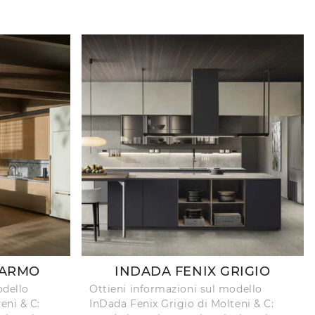
MARMO
INDADA FENIX GRIGIO
odello
Ottieni informazioni sul modello
eni & C:
InDada Fenix Grigio di Molteni & C: