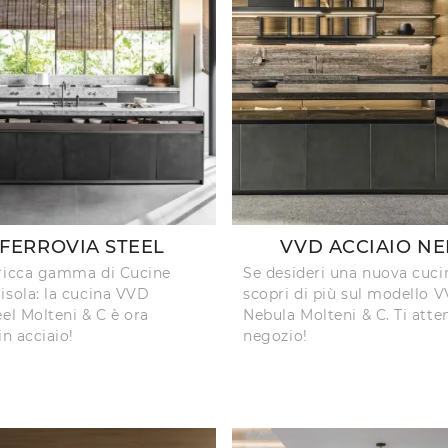
FERROVIA STEEL
VVD ACCIAIO N
 ricca gamma di Cucine
Se desideri una nuova cucin
isola: la cucina VVD
scopri di più sul modello 
eel Molteni & C è ora
Nebula Molteni & C. Ti atte
in acciaio!
negozio!