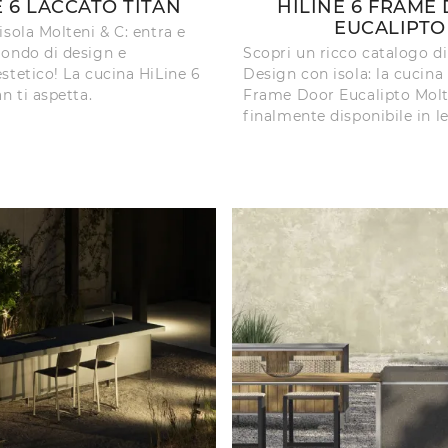
E 6 LACCATO TITAN
HILINE 6 FRAME
EUCALIPTO
isola Molteni & C: entra e
ondo di design e
Scopri un ricco catalogo d
stetico! La cucina HiLine 6
Design con isola: la cucina
n ti aspetta.
Frame Door Eucalipto Molt
finalmente disponibile in l