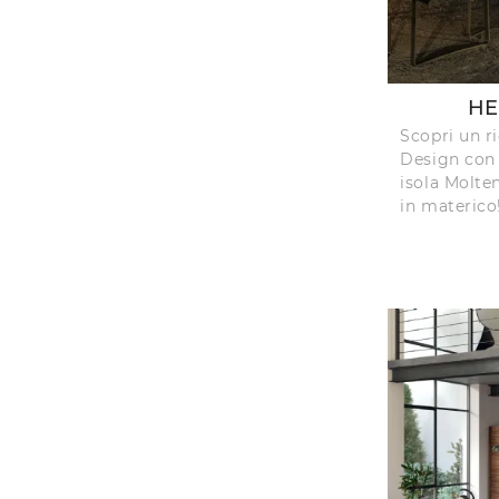
HE
Scopri un r
Design con 
isola Molte
in materico