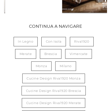
CONTINUA A NAVIGARE
In Legno
Con Isola
Riva1920
Merate
Brescia
Vimercate
Monza
Milano
Cucine Design Riva1920 Monza
Cucine Design Riva1920 Brescia
Cucine Design Riva1920 Merate