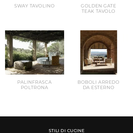
SWAY TAVOLINO
GOLDEN GATE
TEAK TAVOLO
PALINFRASCA
BOBOLI ARREDO
POLTRONA
DA ESTERNO
STILI DI CUCINE