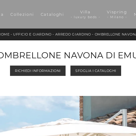
Villa
Vispring
da
Collezioni
Cataloghi
- luxury beds -
- Milano -
HOME
-
UFFICIO E GIARDINO
-
ARREDO GIARDINO
-
OMBRELLONE NAVON
OMBRELLONE NAVONA DI EM
RICHIEDI INFORMAZIONI
SFOGLIA I CATALOGHI