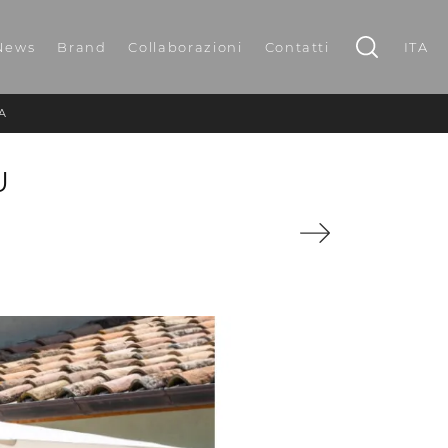
News
Brand
Collaborazioni
Contatti
ITA
A
U