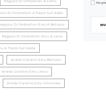
Negozio Di Ombrelloni A Como
Ho pr
zio Di Ombrelloni A Trezzo Sull Adda
Negozio Di Ombrelloni Emu A Bellusco
INV
Negozio Di Ombrelloni Emu A Lecco
u A Trezzo Sull Adda
Arredo Giardino Emu Bellusco
Arredo Giardino Emu Lecco
Arredo Giardino Emu Vimercate