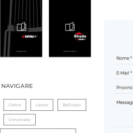
 NAVIGARE
Como
Lecco
Bellusco
Vimercate