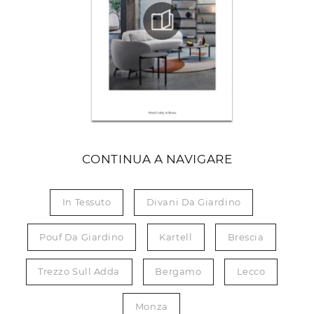
CONTINUA A NAVIGARE
In Tessuto
Divani Da Giardino
Pouf Da Giardino
Kartell
Brescia
Trezzo Sull Adda
Bergamo
Lecco
Monza