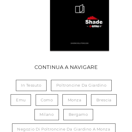
CONTINUA A NAVIGARE
In Tessuto
Poltroncine Da Giardino
Emu
Como
Monza
Brescia
Milano
Bergamo
Negozio Di Poltroncine Da Giardino A Monza