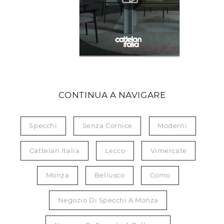
CONTINUA A NAVIGARE
Specchi
Senza Cornice
Moderni
Cattelan Italia
Lecco
Vimercate
Monza
Bellusco
Como
Negozio Di Specchi A Monza