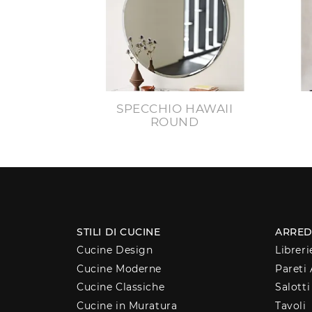
SPECCHIO HAWAII
ROUND
STILI DI CUCINE
ARRED
Cucine Design
Libreri
Cucine Moderne
Pareti 
Cucine Classiche
Salotti
Cucine in Muratura
Tavoli