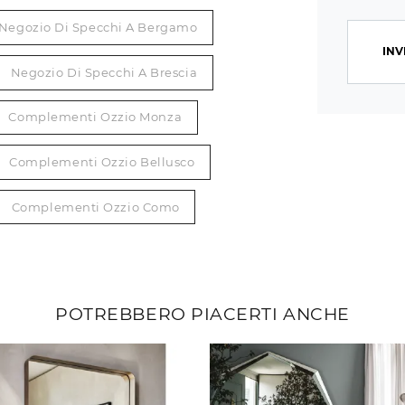
Negozio Di Specchi A Bergamo
INV
Negozio Di Specchi A Brescia
Complementi Ozzio Monza
Complementi Ozzio Bellusco
Complementi Ozzio Como
POTREBBERO PIACERTI ANCHE