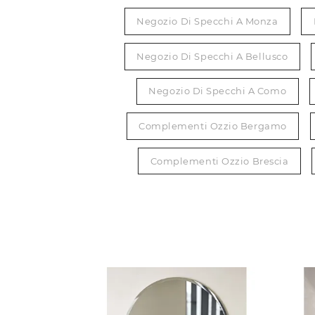
Negozio Di Specchi A Monza
Negozio Di Specchi A Bellusco
Negozio Di Specchi A Como
Complementi Ozzio Bergamo
Complementi Ozzio Brescia