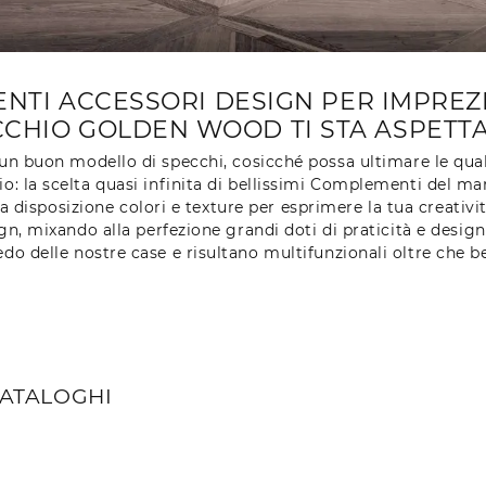
TI ACCESSORI DESIGN PER IMPREZIO
CCHIO GOLDEN WOOD TI STA ASPETT
i un buon modello di specchi, cosicché possa ultimare le qual
o: la scelta quasi infinita di bellissimi Complementi del m
a disposizione colori e texture per esprimere la tua creativ
sign, mixando alla perfezione grandi doti di praticità e de
redo delle nostre case e risultano multifunzionali oltre che be
CATALOGHI