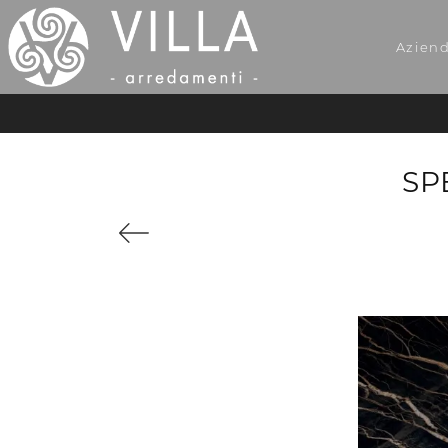
Azien
SP