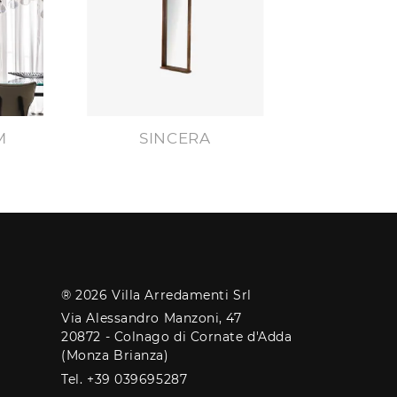
M
SINCERA
® 2026 Villa Arredamenti Srl
Via Alessandro Manzoni, 47
20872 - Colnago di Cornate d'Adda
(Monza Brianza)
Tel. +39 039695287