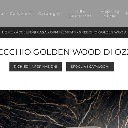
Villa
Vispring
da
Collezioni
Cataloghi
- luxury beds -
- Milano -
HOME
-
ACCESSORI CASA
-
COMPLEMENTI
-
SPECCHIO GOLDEN WOOD
ECCHIO GOLDEN WOOD DI OZ
RICHIEDI INFORMAZIONI
SFOGLIA I CATALOGHI