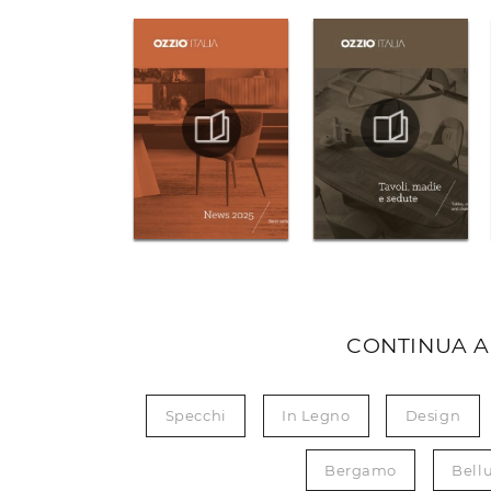
CONTINUA A
Specchi
In Legno
Design
Bergamo
Bell