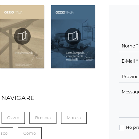
 NAVIGARE
Ozzio
Brescia
Monza
Ho pr
usco
Como