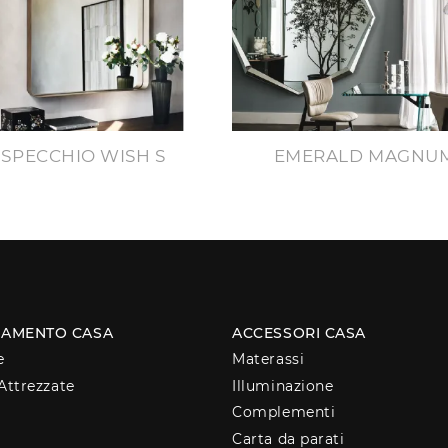
SPECCHIO WISH S
EMERALD MAGNU
AMENTO CASA
ACCESSORI CASA
e
Materassi
Attrezzate
Illuminazione
Complementi
Carta da parati